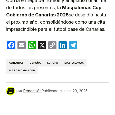
Con la entrega de trofeos y el aplauso unánime
de todos los presentes, la
Maspalomas Cup
Gobierno de Canarias 2025
se despidió hasta
el próximo año, consolidándose como una cita
imprescindible para el fútbol base de Canarias.
Facebook
Email
WhatsApp
X
Copy
LinkedIn
Telegram
Link
CANARIAS
ESPAÑA
EUROPA
MASPALOMAS
MASPALOMAS CUP
por
Redacción
Publicado el
junio 29, 2025