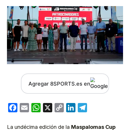
Agregar 8SPORTS.es en
Facebook
Email
WhatsApp
X
Copy
LinkedIn
Telegram
Link
La undécima edición de la
Maspalomas Cup