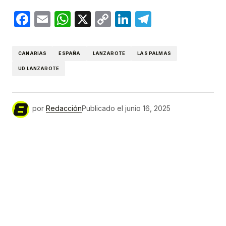
Facebook
Email
WhatsApp
X
Copy
LinkedIn
Telegram
Link
CANARIAS
ESPAÑA
LANZAROTE
LAS PALMAS
UD LANZAROTE
por
Redacción
Publicado el
junio 16, 2025