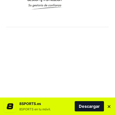
8SPORTS.es
×
Descargar
8SPORTS en tu móvil.