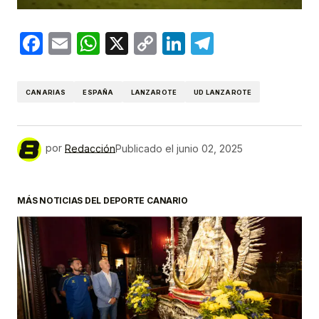
Facebook
Email
WhatsApp
X
Copy
LinkedIn
Telegram
Link
CANARIAS
ESPAÑA
LANZAROTE
UD LANZAROTE
por
Redacción
Publicado el
junio 02, 2025
MÁS NOTICIAS DEL DEPORTE CANARIO