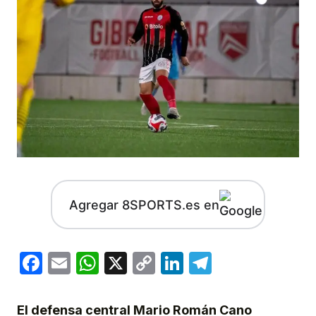
Agregar 8SPORTS.es en
Facebook
Email
WhatsApp
X
Copy
LinkedIn
Telegram
Link
El defensa central Mario Román Cano