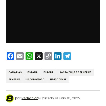
Facebook
Email
WhatsApp
X
Copy
LinkedIn
Telegram
Link
CANARIAS
ESPAÑA
EUROPA
SANTA CRUZ DE TENERIFE
TENERIFE
UD COROMOTO
UD ICODENSE
por
Redacción
Publicado el
junio 01, 2025