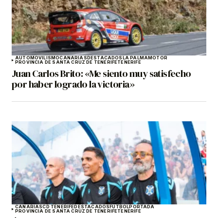
AUTOMOVILISMO
CANARIAS
DESTACADOS
LA PALMA
MOTOR
PROVINCIA DE SANTA CRUZ DE TENERIFE
TENERIFE
Juan Carlos Brito: «Me siento muy satisfecho
por haber logrado la victoria»
CANARIAS
CD TENERIFE
DESTACADOS
FÚTBOL
PORTADA
PROVINCIA DE SANTA CRUZ DE TENERIFE
TENERIFE