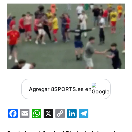
Agregar 8SPORTS.es en
Facebook
Email
WhatsApp
X
Copy
LinkedIn
Telegram
Link