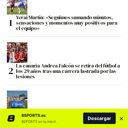
Yerai Martín: «Seguimos sumando minutos,
sensaciones y momentos muy positivos para
el equipo»
La canaria Andrea Falcón se retira del fútbol a
los 29 años tras una carrera lastrada por las
lesiones
El Costa Adeje Tenerife Egatesa se impone al
8SPORTS.es
×
Descargar
Athletic Club en Tafalla y continúa su puesta a
8SPORTS en tu móvil.
punto