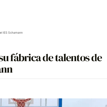
n el IES Schamann
su fábrica de talentos de
mann