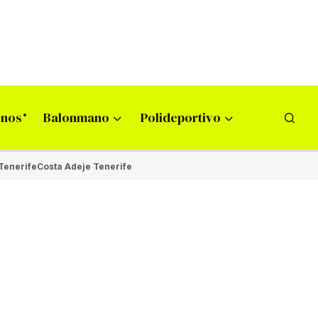
onos
Balonmano
Polideportivo
Tenerife
Costa Adeje Tenerife