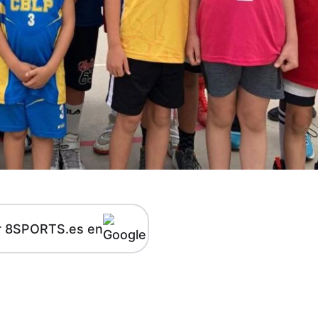
r 8SPORTS.es en
kedIn
Telegram