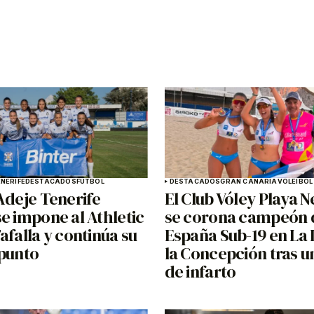
NERIFE
DESTACADOS
FÚTBOL
DESTACADOS
GRAN CANARIA
VOLEIBOL
Adeje Tenerife
El Club Vóley Playa N
e impone al Athletic
se corona campeón 
afalla y continúa su
España Sub-19 en La 
 punto
la Concepción tras un
de infarto