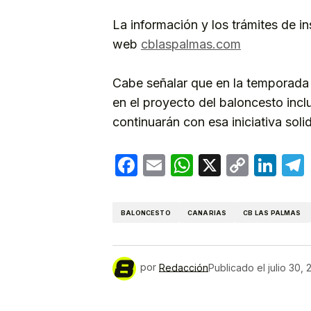
La información y los trámites de in
web
cblaspalmas.com
Cabe señalar que en la temporada
en el proyecto del baloncesto in
continuarán con esa iniciativa sol
Facebook
Email
WhatsApp
X
Copy
Lin
Link
BALONCESTO
CANARIAS
CB LAS PALMAS
por
Redacción
Publicado el
julio 30,