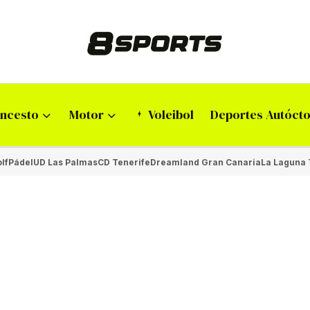
ncesto
Motor
Voleibol
Deportes Autóct
lf
Pádel
UD Las Palmas
CD Tenerife
Dreamland Gran Canaria
La Laguna 