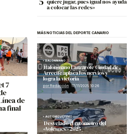
quiere jugar, pues igual nos ayuda
a colocar las redes»
MÁS NOTICIAS DEL DEPORTE CANARIO
BALONMANO
Balonmano Lanzarote Ciudad de
Arrecife aplaca los nervios y
logra la victoria
et 7
por Redacción
17/11/2025 10:26
de
Línea de
a final
AUTOMOVILISMO
Desvelado el rutómetro del
«Volcanes» 2025