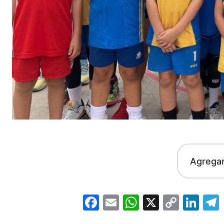
Agrega
Facebook
Email
WhatsApp
X
Copy
Lin
Link