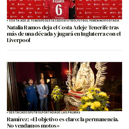
COSTA ADEJE TENERIFE
DESTACADOS
FÚTBOL
FÚTBOL FEMENINO
PORTADA
Natalia Ramos deja el Costa Adeje Tenerife tras
más de una década y jugará en Inglaterra con el
Liverpool
DESTACADOS
FÚTBOL
PORTADA
UD LAS PALMAS
Ramírez: «El objetivo es claro: la permanencia.
No vendamos motos»