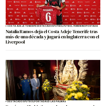
COSTA ADEJE TENERIFE
DESTACADOS
FÚTBOL
FÚTBOL FEMENINO
PORTADA
Natalia Ramos deja el Costa Adeje Tenerife tras
más de una década y jugará en Inglaterra con el
Liverpool
DESTACADOS
FÚTBOL
PORTADA
UD LAS PALMAS