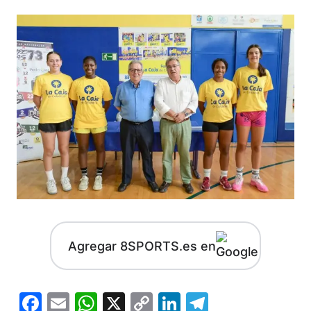
Agregar 8SPORTS.es en
Facebook
Email
WhatsApp
X
Copy
LinkedIn
Telegram