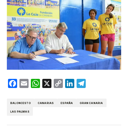
Facebook
Email
WhatsApp
X
Copy
LinkedIn
Telegram
Link
BALONCESTO
CANARIAS
ESPAÑA
GRAN CANARIA
LAS PALMAS