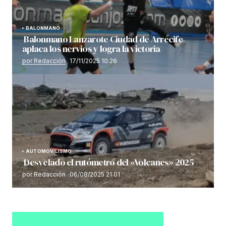
BALONMANO
Balonmano Lanzarote Ciudad de Arrecife
aplaca los nervios y logra la victoria
por Redacción
17/11/2025 10:26
AUTOMOVILISMO
Desvelado el rutómetro del «Volcanes» 2025
por Redacción
06/08/2025 21:01