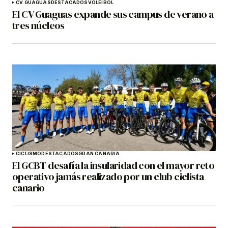
CV GUAGUAS
DESTACADOS
VOLEIBOL
El CV Guaguas expande sus campus de verano a
tres núcleos
CICLISMO
DESTACADOS
GRAN CANARIA
El GCBT desafía la insularidad con el mayor reto
operativo jamás realizado por un club ciclista
canario