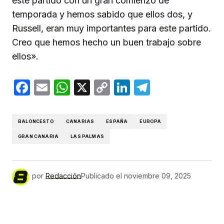
este partido con un gran comienzo de
temporada y hemos sabido que ellos dos, y
Russell, eran muy importantes para este partido.
Creo que hemos hecho un buen trabajo sobre
ellos».
Facebook
Email
WhatsApp
X
Copy
LinkedIn
Telegram
Link
BALONCESTO
CANARIAS
ESPAÑA
EUROPA
GRAN CANARIA
LAS PALMAS
por
Redacción
Publicado el
noviembre 09, 2025