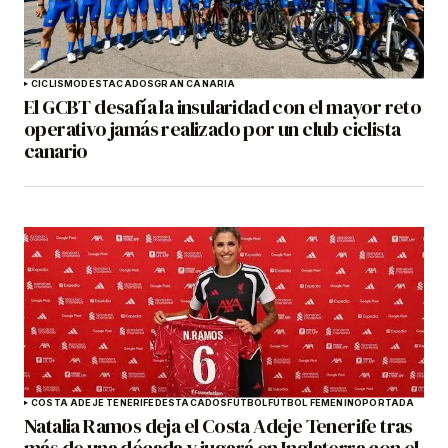
CICLISMO
DESTACADOS
GRAN CANARIA
El GCBT desafía la insularidad con el mayor reto
operativo jamás realizado por un club ciclista
canario
COSTA ADEJE TENERIFE
DESTACADOS
FÚTBOL
FÚTBOL FEMENINO
PORTADA
Natalia Ramos deja el Costa Adeje Tenerife tras
más de una década y jugará en Inglaterra con el