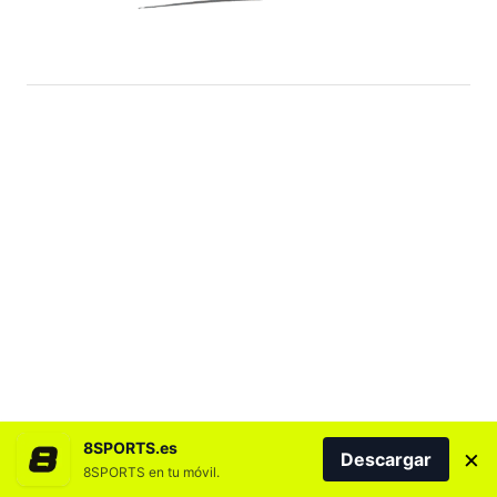
8SPORTS.es
×
Descargar
8SPORTS en tu móvil.