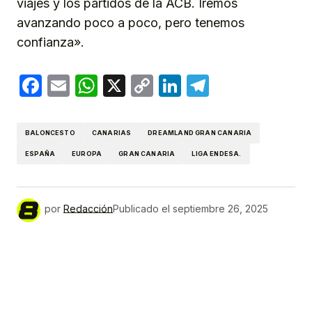
viajes y los partidos de la ACB. Iremos
avanzando poco a poco, pero tenemos
confianza».
Facebook
Email
WhatsApp
X
Copy
LinkedIn
Telegram
Link
BALONCESTO
CANARIAS
DREAMLAND GRAN CANARIA
ESPAÑA
EUROPA
GRAN CANARIA
LIGA ENDESA.
por
Redacción
Publicado el
septiembre 26, 2025