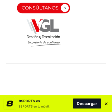
8SPORTS.es
×
Descargar
8SPORTS en tu móvil.