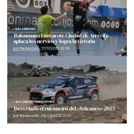
BALONMANO
Balonmano Lanzarote Ciudad de Arrecife
aplaca los nervios y logra la victoria
por Redacción
17/11/2025 10:26
AUTOMOVILISMO
Desvelado el rutómetro del «Volcanes» 2025
por Redacción
06/08/2025 21:01