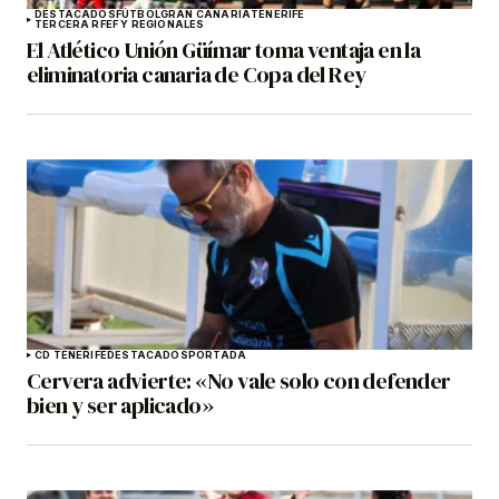
DESTACADOS
FÚTBOL
GRAN CANARIA
TENERIFE
TERCERA RFEF Y REGIONALES
El Atlético Unión Güímar toma ventaja en la
eliminatoria canaria de Copa del Rey
CD TENERIFE
DESTACADOS
PORTADA
Cervera advierte: «No vale solo con defender
bien y ser aplicado»