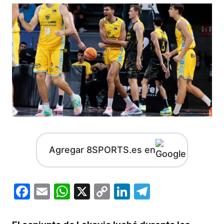
Agregar 8SPORTS.es en
Facebook
Email
WhatsApp
X
Copy
LinkedIn
Telegram
Link