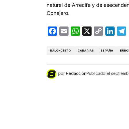
natural de Arrecife y de asecende
Conejero.
Facebook
Email
WhatsApp
X
Copy
Lin
Link
BALONCESTO
CANARIAS
ESPAÑA
EURO
por
Redacción
Publicado el
septiemb