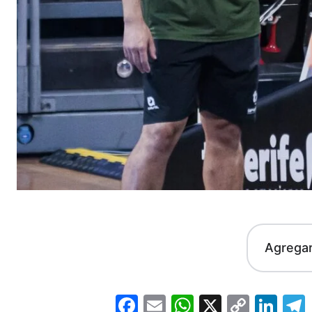
Agrega
Facebook
Email
WhatsApp
X
Copy
Lin