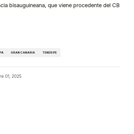
ncia bisauguineana, que viene procedente del CB
kedIn
Telegram
PA
GRAN CANARIA
TENERIFE
re 01, 2025