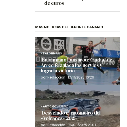
de euros
MÁS NOTICIAS DEL DEPORTE CANARIO
BALONMANO
Balonmano Lanzarote Ciudad de
Arrecife aplaca los nervios y
logra la victoria
por Redacción
17/11/2025 10:26
AUTOMOVILISMO
Desvelado el rutómetro del
«Volcanes» 2025
por Redacción
06/08/2025 21:01