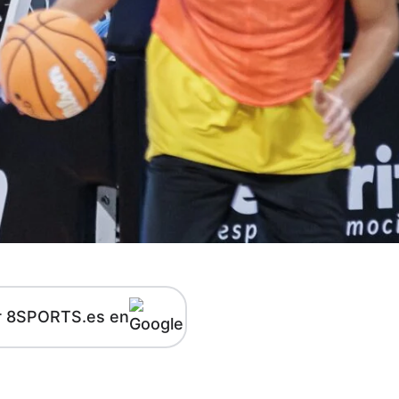
r 8SPORTS.es en
kedIn
Telegram