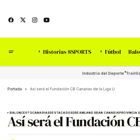
Historias 8SPORTS
Fútbol
Balo
Industria del Deporte
Trail
Go
Portada
Así será el Fundación CB Canarias de la Liga U
BALONCESTO
CANARIAS
DESTACADOS
DREAMLAND GRAN CANARIA
PROVINCIA D
Así será el Fundación CB