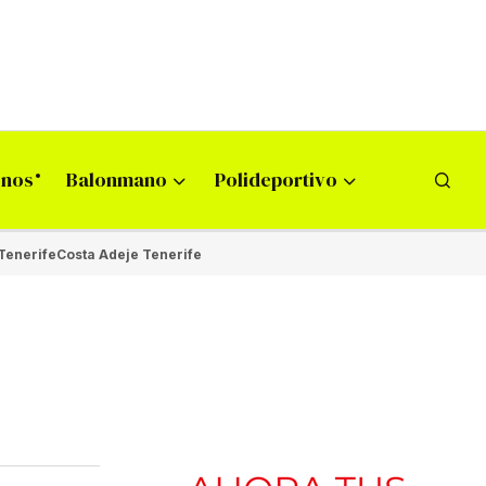
onos
Balonmano
Polideportivo
Tenerife
Costa Adeje Tenerife