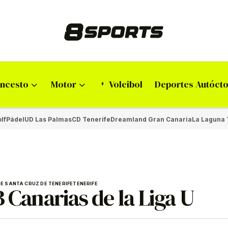
ncesto
Motor
Voleibol
Deportes Autóct
lf
Pádel
UD Las Palmas
CD Tenerife
Dreamland Gran Canaria
La Laguna 
E SANTA CRUZ DE TENERIFE
TENERIFE
 Canarias de la Liga U