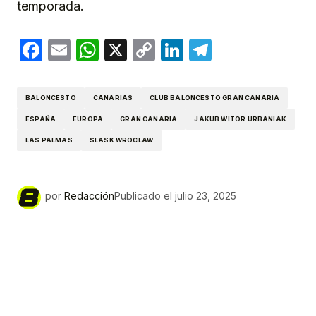
temporada.
Facebook
Email
WhatsApp
X
Copy
LinkedIn
Telegram
Link
BALONCESTO
CANARIAS
CLUB BALONCESTO GRAN CANARIA
ESPAÑA
EUROPA
GRAN CANARIA
JAKUB WITOR URBANIAK
LAS PALMAS
SLASK WROCLAW
por
Redacción
Publicado el
julio 23, 2025