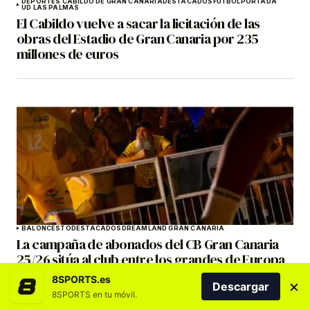
DEPORTES CABILDO DE GRAN CANARIA
DESTACADOS
FÚTBOL
PORTADA
UD LAS PALMAS
El Cabildo vuelve a sacar la licitación de las
obras del Estadio de Gran Canaria por 235
millones de euros
BALONCESTO
DESTACADOS
DREAMLAND GRAN CANARIA
La campaña de abonados del CB Gran Canaria
25/26 sitúa al club entre los grandes de Europa
en los Sports Business Awards 2026
8SPORTS.es
×
Descargar
8SPORTS en tu móvil.