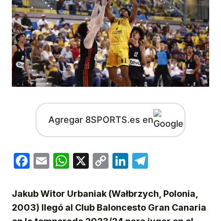
Agregar 8SPORTS.es en
Facebook
Email
WhatsApp
X
Copy
LinkedIn
Telegram
Link
Jakub Witor Urbaniak (Wałbrzych, Polonia,
2003) llegó al Club Baloncesto Gran Canaria