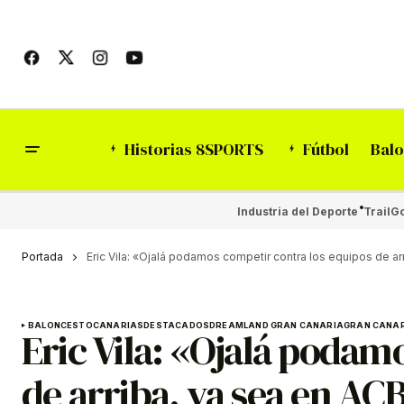
Historias 8SPORTS
Fútbol
Balo
Industria del Deporte
Trail
Go
Portada
Eric Vila: «Ojalá podamos competir contra los equipos de ar
BALONCESTO
CANARIAS
DESTACADOS
DREAMLAND GRAN CANARIA
GRAN CANA
Eric Vila: «Ojalá podam
de arriba, ya sea en ACB