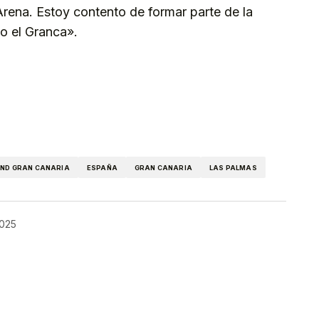
Arena. Estoy contento de formar parte de la
o el Granca».
kedIn
Telegram
ND GRAN CANARIA
ESPAÑA
GRAN CANARIA
LAS PALMAS
2025