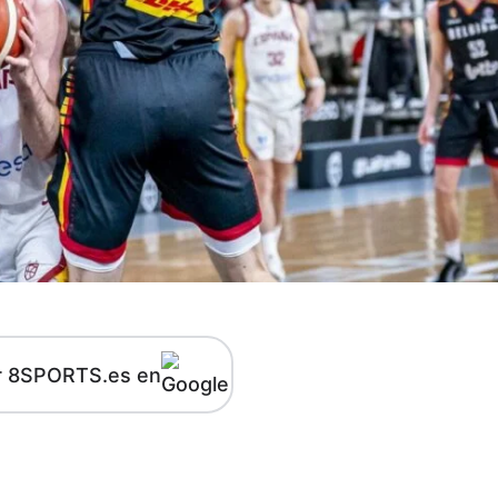
r 8SPORTS.es en
kedIn
Telegram