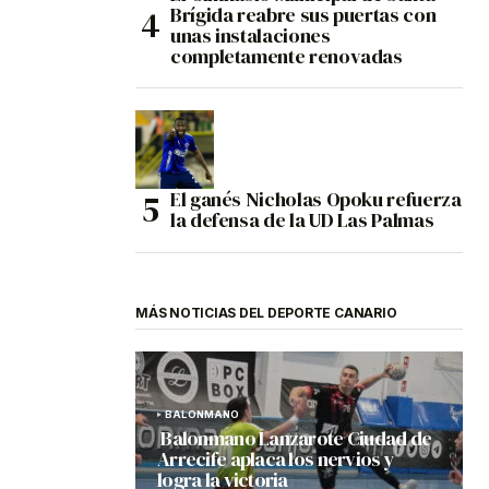
Brígida reabre sus puertas con
unas instalaciones
completamente renovadas
El ganés Nicholas Opoku refuerza
la defensa de la UD Las Palmas
MÁS NOTICIAS DEL DEPORTE CANARIO
BALONMANO
Balonmano Lanzarote Ciudad de
Arrecife aplaca los nervios y
logra la victoria