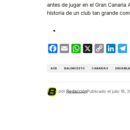
antes de jugar en el Gran Canaria 
historia de un club tan grande com
Facebook
Email
WhatsApp
X
Copy
Lin
Link
ACB
BALONCESTO
CANARIAS
DREAMLA
por
Redacción
Publicado el
julio 18, 