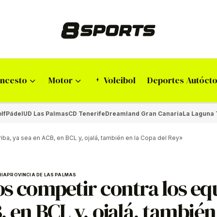
ncesto
Motor
Voleibol
Deportes Autóct
lf
Pádel
UD Las Palmas
CD Tenerife
Dreamland Gran Canaria
La Laguna 
riba, ya sea en ACB, en BCL y, ojalá, también en la Copa del Rey»
RIA
PROVINCIA DE LAS PALMAS
os competir contra los eq
, en BCL y, ojalá, también