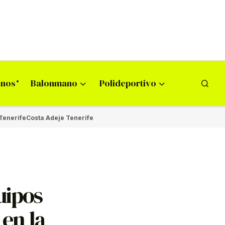
onos
Balonmano
Polideportivo
Tenerife
Costa Adeje Tenerife
uipos
 en la