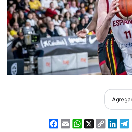
Agrega
Facebook
Email
WhatsApp
X
Copy
Lin