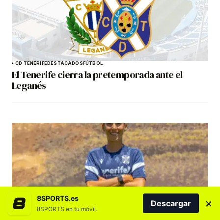
CD TENERIFE
DESTACADOS
FÚTBOL
El Tenerife cierra la pretemporada ante el
Leganés
8SPORTS.es
×
Descargar
8SPORTS en tu móvil.
COSTA ADEJE TENERIFE
DESTACADOS
FÚTBOL