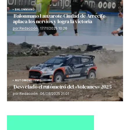
BALONMANO
Balonmano Lanzarote Ciudad de Arrecife
aplaca los nervios y logra la victoria
por Redacción
17/11/2025 10:26
AUTOMOVILISMO
Desvelado el rutómetro del «Volcanes» 2025
por Redacción
06/08/2025 21:01