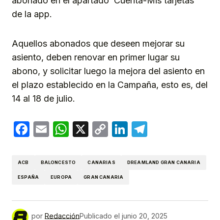
abonado en el apartado ‘Cuenta-Mis tarjetas’
de la app.
Aquellos abonados que deseen mejorar su
asiento, deben renovar en primer lugar su
abono, y solicitar luego la mejora del asiento en
el plazo establecido en la Campaña, esto es, del
14 al 18 de julio.
Facebook
Email
WhatsApp
X
Copy
LinkedIn
Telegram
Link
ACB
BALONCESTO
CANARIAS
DREAMLAND GRAN CANARIA
ESPAÑA
EUROPA
GRAN CANARIA
por
Redacción
Publicado el
junio 20, 2025