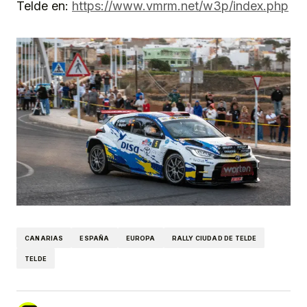
Telde en:
https://www.vmrm.net/w3p/index.php
CANARIAS
ESPAÑA
EUROPA
RALLY CIUDAD DE TELDE
TELDE