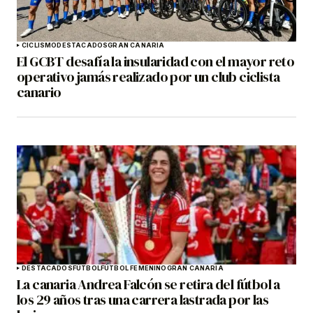
CICLISMO
DESTACADOS
GRAN CANARIA
El GCBT desafía la insularidad con el mayor reto
operativo jamás realizado por un club ciclista
canario
DESTACADOS
FÚTBOL
FÚTBOL FEMENINO
GRAN CANARIA
La canaria Andrea Falcón se retira del fútbol a
los 29 años tras una carrera lastrada por las