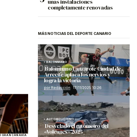
unas instalaciones
completamente renovadas
MÁS NOTICIAS DEL DEPORTE CANARIO
BALONMANO
Balonmano Lanzarote Ciudad de
Arrecife aplaca los nervios y
logra la victoria
por Redacción
17/11/2025 10:26
AUTOMOVILISMO
Desvelado el rutómetro del
«Volcanes» 2025
 GRAN CANARIA