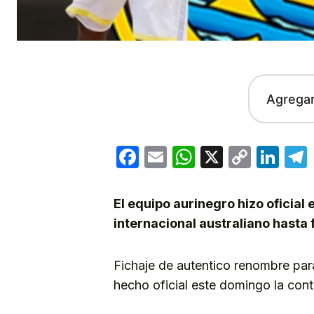
Agrega
Facebook
Email
WhatsApp
X
Copy
Lin
Link
El equipo aurinegro hizo oficial
internacional australiano hasta 
Fichaje de autentico renombre pa
hecho oficial este domingo la cont