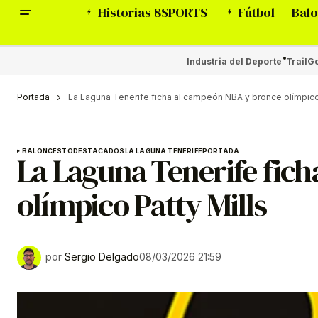
Historias 8SPORTS
Fútbol
Balo
Industria del Deporte
Trail
Go
Portada
La Laguna Tenerife ficha al campeón NBA y bronce olímpico 
BALONCESTO
DESTACADOS
LA LAGUNA TENERIFE
PORTADA
La Laguna Tenerife fic
olímpico Patty Mills
por
Sergio Delgado
08/03/2026 21:59