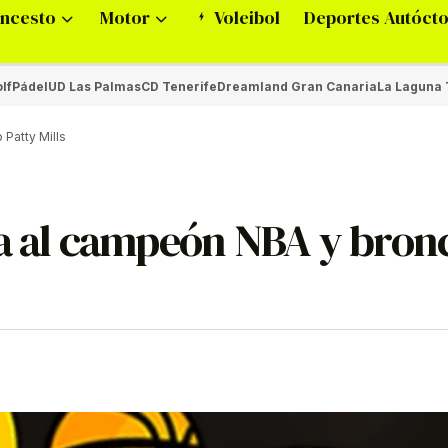
ncesto
Motor
Voleibol
Deportes Autóct
lf
Pádel
UD Las Palmas
CD Tenerife
Dreamland Gran Canaria
La Laguna 
Patty Mills
ha al campeón NBA y bron