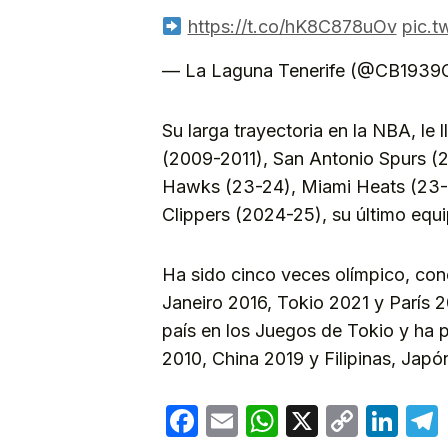
https://t.co/hK8C878uOv
pic.
— La Laguna Tenerife (@CB1939
Su larga trayectoria en la NBA, le 
(2009-2011), San Antonio Spurs (2
Hawks (23-24), Miami Heats (23-
Clippers (2024-25), su último equi
Ha sido cinco veces olímpico, co
Janeiro 2016, Tokio 2021 y París 
país en los Juegos de Tokio y ha 
2010, China 2019 y Filipinas, Jap
Facebook
Email
WhatsApp
X
Copy
Lin