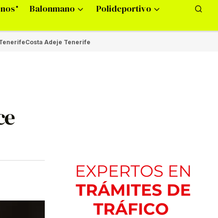
onos
Balonmano
Polideportivo
Tenerife
Costa Adeje Tenerife
ce