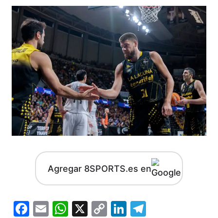
Agregar 8SPORTS.es en
Facebook
Email
WhatsApp
X
Copy
LinkedIn
Telegram