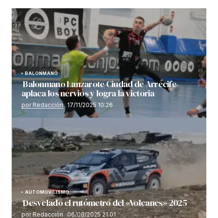
BALONMANO
Balonmano Lanzarote Ciudad de Arrecife
aplaca los nervios y logra la victoria
por Redacción
17/11/2025 10:26
AUTOMOVILISMO
Desvelado el rutómetro del «Volcanes» 2025
por Redacción
06/08/2025 21:01