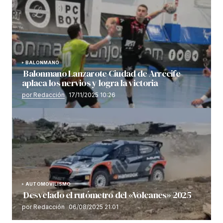
BALONMANO
Balonmano Lanzarote Ciudad de Arrecife
aplaca los nervios y logra la victoria
por Redacción
17/11/2025 10:26
AUTOMOVILISMO
Desvelado el rutómetro del «Volcanes» 2025
por Redacción
06/08/2025 21:01