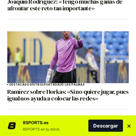
Joaquín Rodríguez: «Tengo muchas ganas de
afrontar este reto tan importante»
DESTACADOS
FÚTBOL
PORTADA
UD LAS PALMAS
Ramírez sobre Horkas: «Si no quiere jugar, pues
igual nos ayuda a colocar las redes»
8SPORTS.es
×
Descargar
8SPORTS en tu móvil.