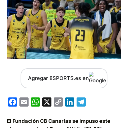
Agregar 8SPORTS.es en
Facebook
Email
WhatsApp
X
Copy
LinkedIn
Telegram
Link
El Fundación CB Canarias se impuso este