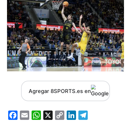
Agregar 8SPORTS.es en
Facebook
Email
WhatsApp
X
Copy
LinkedIn
Telegram
Link