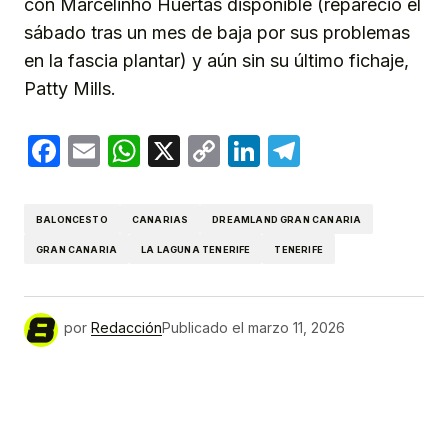
con Marcelinho Huertas disponible (repareció el
sábado tras un mes de baja por sus problemas
en la fascia plantar) y aún sin su último fichaje,
Patty Mills.
Facebook
Email
WhatsApp
X
Copy
LinkedIn
Telegram
Link
BALONCESTO
CANARIAS
DREAMLAND GRAN CANARIA
GRAN CANARIA
LA LAGUNA TENERIFE
TENERIFE
por
Redacción
Publicado el
marzo 11, 2026