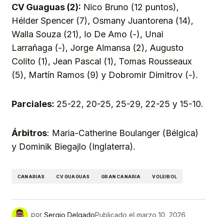
CV Guaguas (2):
Nico Bruno (12 puntos),
Hélder Spencer (7), Osmany Juantorena (14),
Walla Souza (21), Io De Amo (-), Unai
Larrañaga (-), Jorge Almansa (2), Augusto
Colito (1), Jean Pascal (1), Tomas Rousseaux
(5), Martín Ramos (9) y Dobromir Dimitrov (-).
Parciales:
25-22, 20-25, 25-29, 22-25 y 15-10.
Árbitros
: Maria-Catherine Boulanger (Bélgica)
y Dominik Biegajlo (Inglaterra).
CANARIAS
CV GUAGUAS
GRAN CANARIA
VOLEIBOL
por
Sergio Delgado
Publicado el
marzo 10, 2026