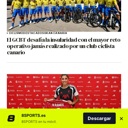
CICLISMO
DESTACADOS
GRAN CANARIA
El GCBT desafía la insularidad con el mayor reto
operativo jamás realizado por un club ciclista
canario
8SPORTS.es
×
Descargar
8SPORTS en tu móvil.
COSTA ADEJE TENERIFE
DESTACADOS
FÚTBOL
FÚTBOL FEMENINO
PORTADA