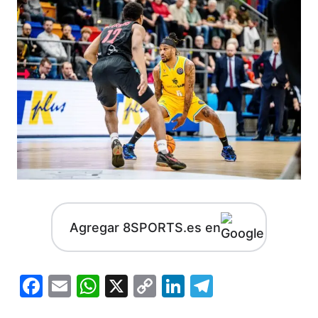
Agregar 8SPORTS.es en
Facebook
Email
WhatsApp
X
Copy
LinkedIn
Telegram
Link