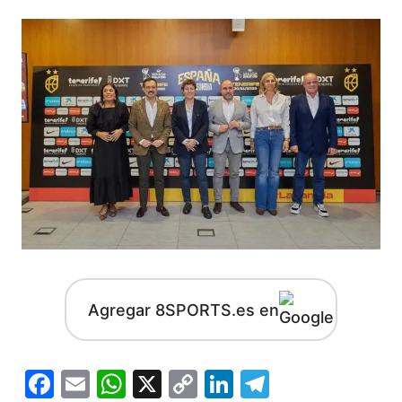
Agregar 8SPORTS.es en
Facebook
Email
WhatsApp
X
Copy
LinkedIn
Telegram