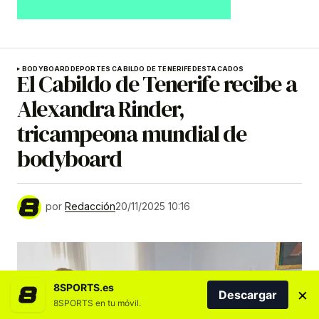
BODYBOARD
DEPORTES CABILDO DE TENERIFE
DESTACADOS
El Cabildo de Tenerife recibe a
Alexandra Rinder,
tricampeona mundial de
bodyboard
por
Redacción
20/11/2025 10:16
8SPORTS.es
×
Descargar
8SPORTS en tu móvil.