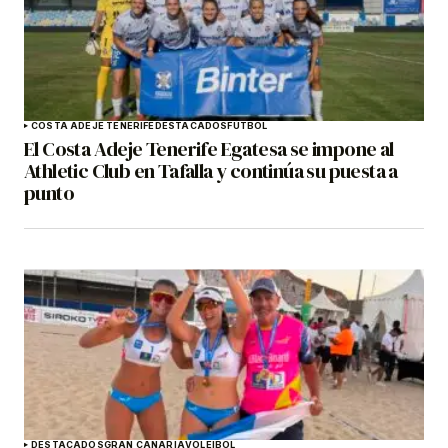
COSTA ADEJE TENERIFE
DESTACADOS
FÚTBOL
El Costa Adeje Tenerife Egatesa se impone al
Athletic Club en Tafalla y continúa su puesta a
punto
DESTACADOS
GRAN CANARIA
VOLEIBOL