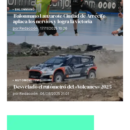
BALONMANO
Balonmano Lanzarote Ciudad de Arrecife
aplaca los nervios y logra la victoria
por Redacción
17/11/2025 10:26
AUTOMOVILISMO
Desvelado el rutómetro del «Volcanes» 2025
por Redacción
06/08/2025 21:01