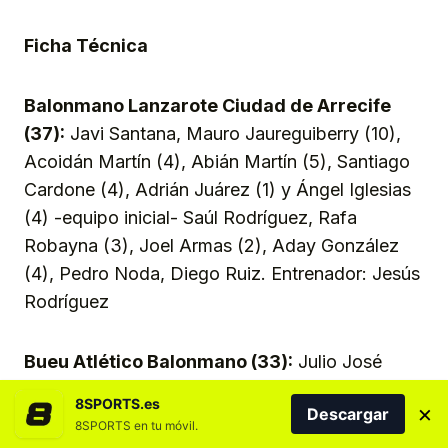
Ficha Técnica
Balonmano Lanzarote Ciudad de Arrecife
(37):
Javi Santana, Mauro Jaureguiberry (10),
Acoidán Martín (4), Abián Martín (5), Santiago
Cardone (4), Adrián Juárez (1) y Ángel Iglesias
(4) -equipo inicial- Saúl Rodríguez, Rafa
Robayna (3), Joel Armas (2), Aday González
(4), Pedro Noda, Diego Ruiz. Entrenador: Jesús
Rodríguez
Bueu Atlético Balonmano (33):
Julio José
Ferreiro, Diego Lluque, Roque Arias, Diego
8SPORTS.es
×
Descargar
Pérez (7), Samuel Seijas (3), Adrián Suárez (7)
8SPORTS en tu móvil.
y Asier Cerqueira (1) -equipo inicial- Pablo