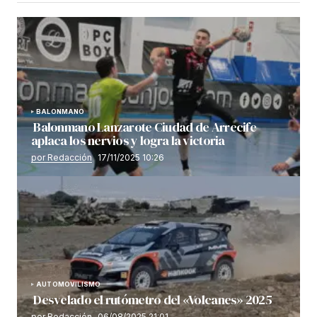
BALONMANO
Balonmano Lanzarote Ciudad de Arrecife
aplaca los nervios y logra la victoria
por Redacción
17/11/2025 10:26
AUTOMOVILISMO
Desvelado el rutómetro del «Volcanes» 2025
por Redacción
06/08/2025 21:01