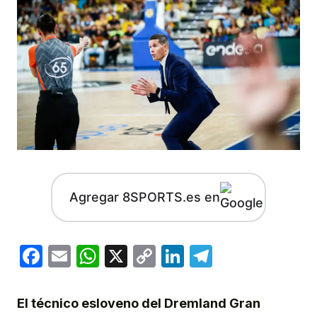
Agregar 8SPORTS.es en
Facebook
Email
WhatsApp
X
Copy
LinkedIn
Telegram
Link
El técnico esloveno del Dremland Gran