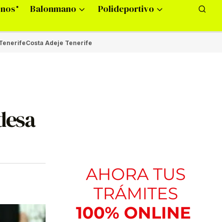
onos
Balonmano
Polideportivo
Tenerife
Costa Adeje Tenerife
ndesa