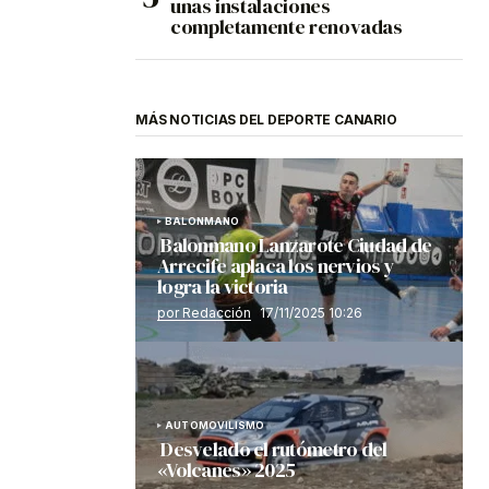
unas instalaciones
completamente renovadas
MÁS NOTICIAS DEL DEPORTE CANARIO
BALONMANO
Balonmano Lanzarote Ciudad de
Arrecife aplaca los nervios y
logra la victoria
por Redacción
17/11/2025 10:26
AUTOMOVILISMO
Desvelado el rutómetro del
«Volcanes» 2025