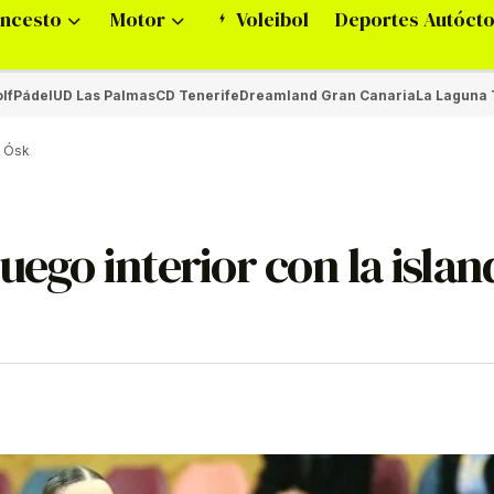
ncesto
Motor
Voleibol
Deportes Autóct
lf
Pádel
UD Las Palmas
CD Tenerife
Dreamland Gran Canaria
La Laguna 
it Ósk
uego interior con la isla