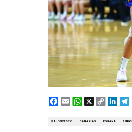
Facebook
Email
WhatsApp
X
Copy
Lin
Link
BALONCESTO
CANARIAS
ESPAÑA
EURO