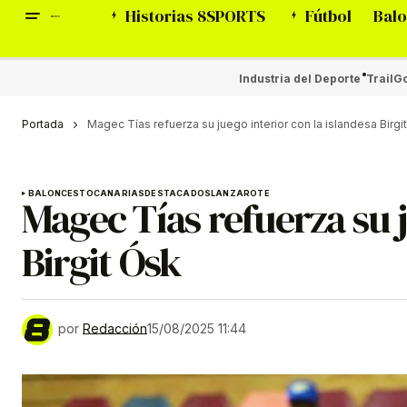
Historias 8SPORTS
Fútbol
Balo
Industria del Deporte
Trail
Go
Portada
Magec Tías refuerza su juego interior con la islandesa Birg
BALONCESTO
CANARIAS
DESTACADOS
LANZAROTE
Magec Tías refuerza su j
Birgit Ósk
por
Redacción
15/08/2025 11:44