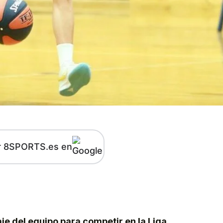
r 8SPORTS.es en
kedIn
Telegram
je del equipo para competir en la Liga