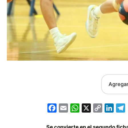
Agrega
Facebook
Email
WhatsApp
X
Copy
Lin
Link
Se convierte en el segundo ficha