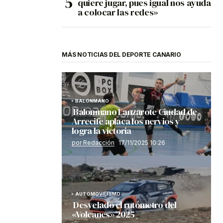
quiere jugar, pues igual nos ayuda
a colocar las redes»
MÁS NOTICIAS DEL DEPORTE CANARIO
BALONMANO
Balonmano Lanzarote Ciudad de
Arrecife aplaca los nervios y
logra la victoria
por Redacción
17/11/2025 10:26
AUTOMOVILISMO
Desvelado el rutómetro del
«Volcanes» 2025