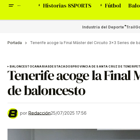
Historias 8SPORTS
Fútbol
Balo
Industria del Deporte
Trail
Go
Portada
Tenerife acoge la Final Máster del Circuito 3×3 Series de 
BALONCESTO
CANARIAS
DESTACADOS
PROVINCIA DE SANTA CRUZ DE TENERIFE
Tenerife acoge la Final 
de baloncesto
por
Redacción
25/07/2025 17:56