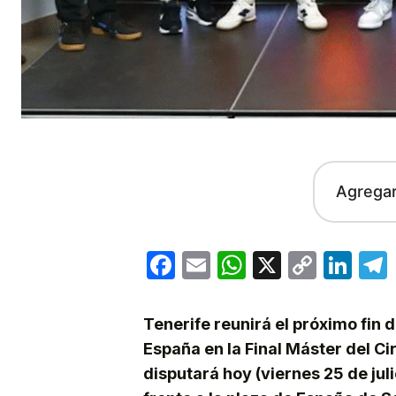
Agrega
Facebook
Email
WhatsApp
X
Copy
Lin
Link
Tenerife reunirá el próximo fin
España en la Final Máster del C
disputará hoy (viernes 25 de ju