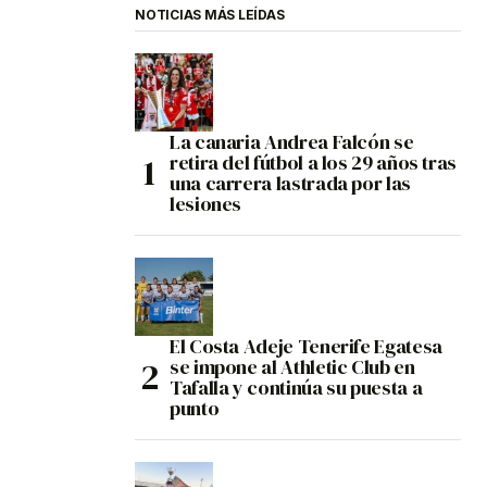
NOTICIAS MÁS LEÍDAS
La canaria Andrea Falcón se
retira del fútbol a los 29 años tras
una carrera lastrada por las
lesiones
El Costa Adeje Tenerife Egatesa
se impone al Athletic Club en
Tafalla y continúa su puesta a
punto