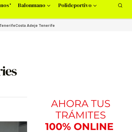
onos
Balonmano
Polideportivo
Tenerife
Costa Adeje Tenerife
ries