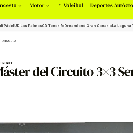
ncesto
Motor
Voleibol
Deportes Autóct
lf
Pádel
UD Las Palmas
CD Tenerife
Dreamland Gran Canaria
La Laguna 
baloncesto
TENERIFE
Máster del Circuito 3×3 Se