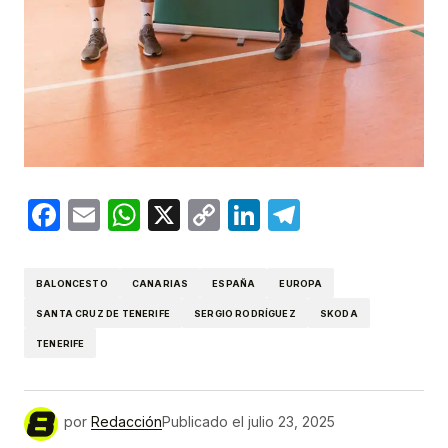
Facebook
Email
WhatsApp
X
Copy
LinkedIn
Telegram
Link
BALONCESTO
CANARIAS
ESPAÑA
EUROPA
SANTA CRUZ DE TENERIFE
SERGIO RODRÍGUEZ
SKODA
TENERIFE
por
Redacción
Publicado el
julio 23, 2025