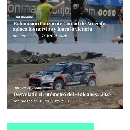
BALONMANO
Balonmano Lanzarote Ciudad de Arrecife
aplaca los nervios y logra la victoria
por Redacción
17/11/2025 10:26
AUTOMOVILISMO
Desvelado el rutómetro del «Volcanes» 2025
por Redacción
06/08/2025 21:01