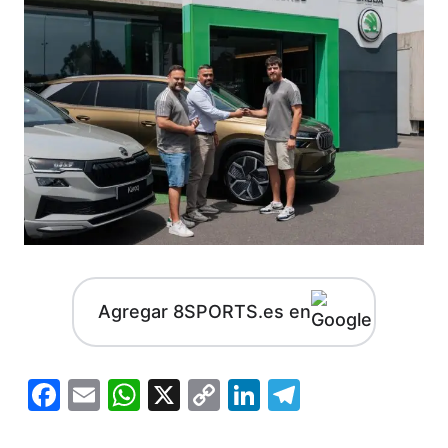
Agregar 8SPORTS.es en
Facebook
Email
WhatsApp
X
Copy
LinkedIn
Telegram
Link