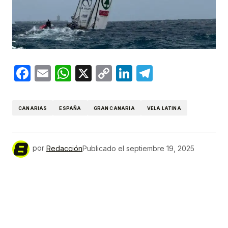
Facebook
Email
WhatsApp
X
Copy
LinkedIn
Telegram
Link
CANARIAS
ESPAÑA
GRAN CANARIA
VELA LATINA
por
Redacción
Publicado el
septiembre 19, 2025