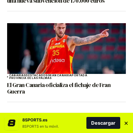
una nueva subvención de 170.000 euros
CANARIAS
DESTACADOS
GRAN CANARIA
PORTADA
PROVINCIA DE LAS PALMAS
El Gran Canaria oficializa el fichaje de Fran
Guerra
8SPORTS.es
×
Descargar
8SPORTS en tu móvil.