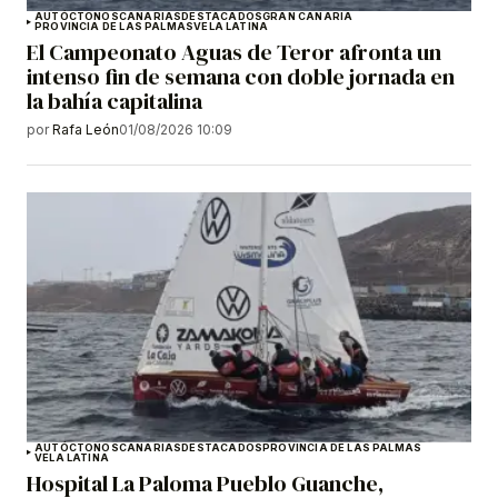
AUTÓCTONOS
CANARIAS
DESTACADOS
GRAN CANARIA
PROVINCIA DE LAS PALMAS
VELA LATINA
El Campeonato Aguas de Teror afronta un
intenso fin de semana con doble jornada en
la bahía capitalina
por
Rafa León
01/08/2026 10:09
AUTÓCTONOS
CANARIAS
DESTACADOS
PROVINCIA DE LAS PALMAS
VELA LATINA
Hospital La Paloma Pueblo Guanche,