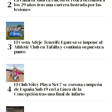
los 29 años tras una carrera lastrada por las
lesiones
El Costa Adeje Tenerife Egatesa se impone al
Athletic Club en Tafalla y continúa su puesta a
punto
El Club Vóley Playa Net 7 se corona campeón
de España Sub-19 en La Línea de la
Concepción tras una final de infarto