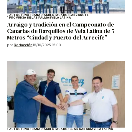
AUTÓCTONOS
CANARIAS
DESTACADOS
LANZAROTE
PROVINCIA DE LAS PALMAS
VELA LATINA
Arraigo y tradición en el Campeonato de
Canarias de Barquillos de Vela Latina de 5
Metros “Ciudad y Puerto del Arrecife”
por
Redacción
18/10/2025 15:03
AUTÓCTONOS
CANARIAS
DESTACADOS
GRAN CANARIA
VELA LATINA