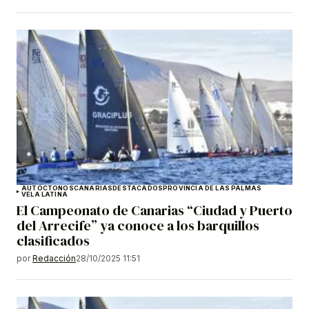
AUTÓCTONOS
CANARIAS
DESTACADOS
PROVINCIA DE LAS PALMAS
VELA LATINA
El Campeonato de Canarias “Ciudad y Puerto
del Arrecife” ya conoce a los barquillos
clasificados
por
Redacción
28/10/2025 11:51