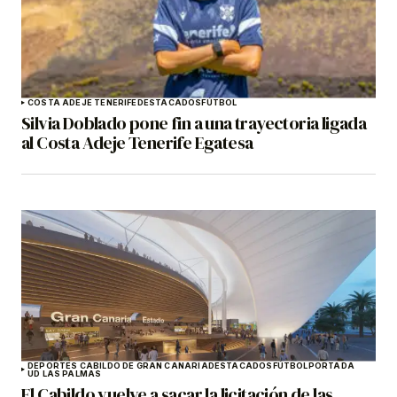
COSTA ADEJE TENERIFE
DESTACADOS
FÚTBOL
Silvia Doblado pone fin a una trayectoria ligada
al Costa Adeje Tenerife Egatesa
DEPORTES CABILDO DE GRAN CANARIA
DESTACADOS
FÚTBOL
PORTADA
UD LAS PALMAS
El Cabildo vuelve a sacar la licitación de las