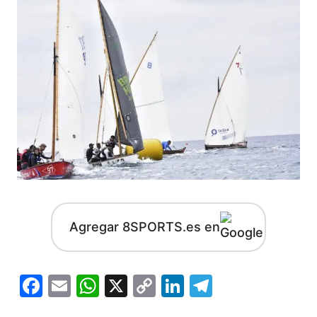
Agregar 8SPORTS.es en
Facebook
Email
WhatsApp
X
Copy
LinkedIn
Telegram
Link