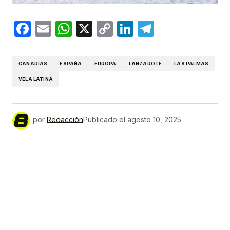
Facebook
Email
WhatsApp
X
Copy
LinkedIn
Telegram
Link
CANARIAS
ESPAÑA
EUROPA
LANZAROTE
LAS PALMAS
VELA LATINA
por
Redacción
Publicado el
agosto 10, 2025