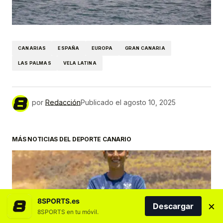
CANARIAS
ESPAÑA
EUROPA
GRAN CANARIA
LAS PALMAS
VELA LATINA
por
Redacción
Publicado el
agosto 10, 2025
MÁS NOTICIAS DEL DEPORTE CANARIO
8SPORTS.es
×
Descargar
8SPORTS en tu móvil.