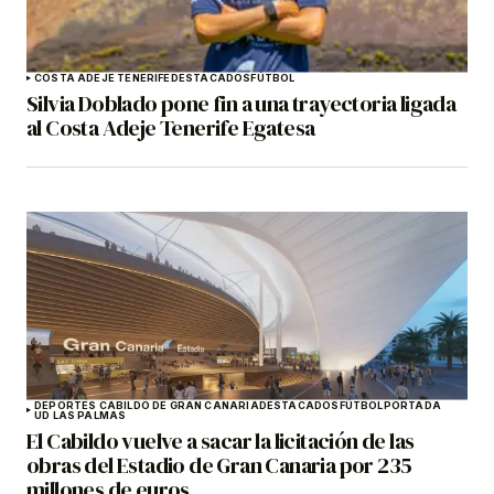
COSTA ADEJE TENERIFE
DESTACADOS
FÚTBOL
Silvia Doblado pone fin a una trayectoria ligada
al Costa Adeje Tenerife Egatesa
DEPORTES CABILDO DE GRAN CANARIA
DESTACADOS
FÚTBOL
PORTADA
UD LAS PALMAS
El Cabildo vuelve a sacar la licitación de las
obras del Estadio de Gran Canaria por 235
millones de euros