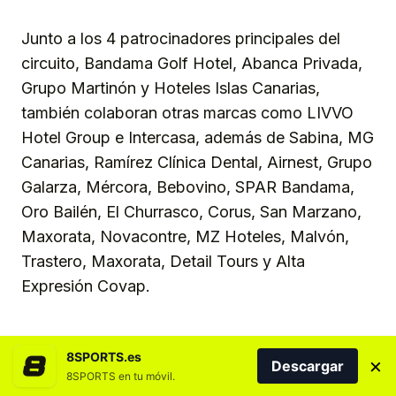
Junto a los 4 patrocinadores principales del
circuito, Bandama Golf Hotel, Abanca Privada,
Grupo Martinón y Hoteles Islas Canarias,
también colaboran otras marcas como LIVVO
Hotel Group e Intercasa, además de Sabina, MG
Canarias, Ramírez Clínica Dental, Airnest, Grupo
Galarza, Mércora, Bebovino, SPAR Bandama,
Oro Bailén, El Churrasco, Corus, San Marzano,
Maxorata, Novacontre, MZ Hoteles, Malvón,
Trastero, Maxorata, Detail Tours y Alta
Expresión Covap.
8SPORTS.es
×
Descargar
CANARIAS
ESPAÑA
GOLF
GRAN CANARIA
LAS PALMAS
8SPORTS en tu móvil.