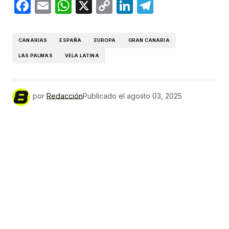
Facebook
Email
WhatsApp
X
Copy
LinkedIn
Telegram
Link
CANARIAS
ESPAÑA
EUROPA
GRAN CANARIA
LAS PALMAS
VELA LATINA
por
Redacción
Publicado el
agosto 03, 2025