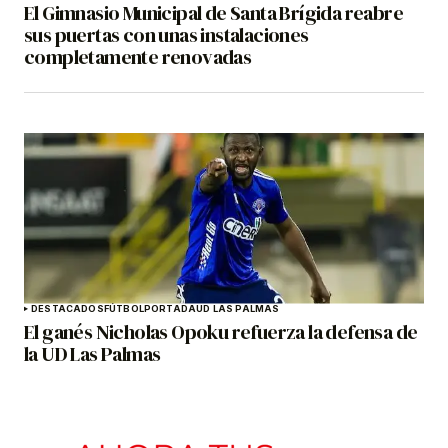
El Gimnasio Municipal de Santa Brígida reabre
sus puertas con unas instalaciones
completamente renovadas
DESTACADOS
FÚTBOL
PORTADA
UD LAS PALMAS
El ganés Nicholas Opoku refuerza la defensa de
la UD Las Palmas