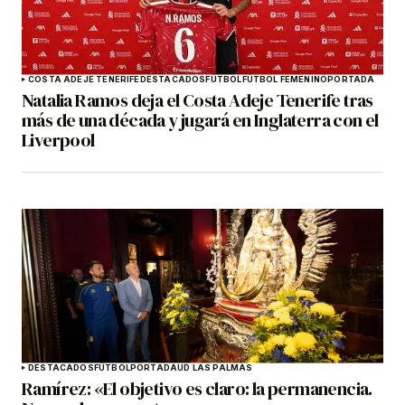
COSTA ADEJE TENERIFE
DESTACADOS
FÚTBOL
FÚTBOL FEMENINO
PORTADA
Natalia Ramos deja el Costa Adeje Tenerife tras
más de una década y jugará en Inglaterra con el
Liverpool
DESTACADOS
FÚTBOL
PORTADA
UD LAS PALMAS
Ramírez: «El objetivo es claro: la permanencia.