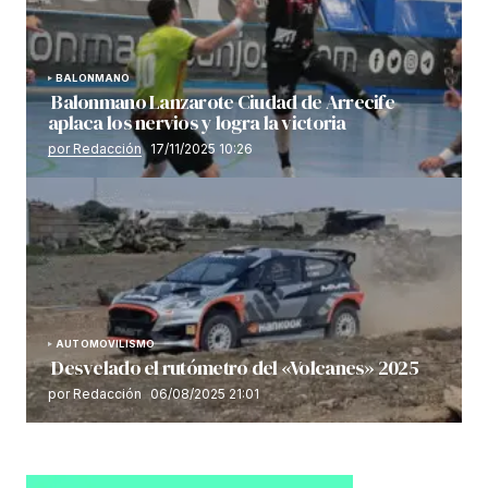
BALONMANO
Balonmano Lanzarote Ciudad de Arrecife
aplaca los nervios y logra la victoria
por Redacción
17/11/2025 10:26
AUTOMOVILISMO
Desvelado el rutómetro del «Volcanes» 2025
por Redacción
06/08/2025 21:01