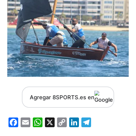
Agregar 8SPORTS.es en
Facebook
Email
WhatsApp
X
Copy
LinkedIn
Telegram
Link