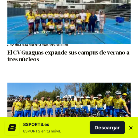
CV GUAGUAS
DESTACADOS
VOLEIBOL
El CV Guaguas expande sus campus de verano a
tres núcleos
8SPORTS.es
×
Descargar
8SPORTS en tu móvil.
CICLISMO
DESTACADOS
GRAN CANARIA