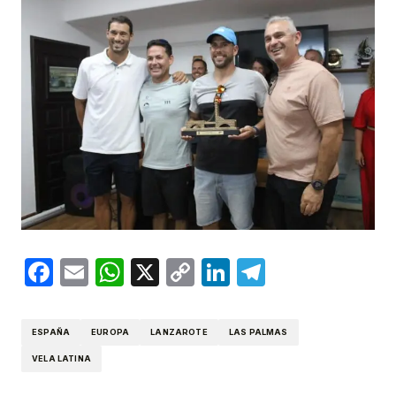
Facebook
Email
WhatsApp
X
Copy
LinkedIn
Telegram
Link
ESPAÑA
EUROPA
LANZAROTE
LAS PALMAS
VELA LATINA