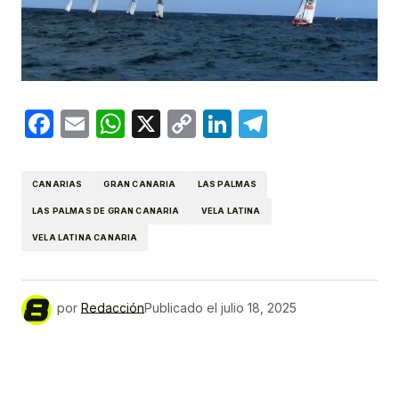
Facebook
Email
WhatsApp
X
Copy
LinkedIn
Telegram
Link
CANARIAS
GRAN CANARIA
LAS PALMAS
LAS PALMAS DE GRAN CANARIA
VELA LATINA
VELA LATINA CANARIA
por
Redacción
Publicado el
julio 18, 2025