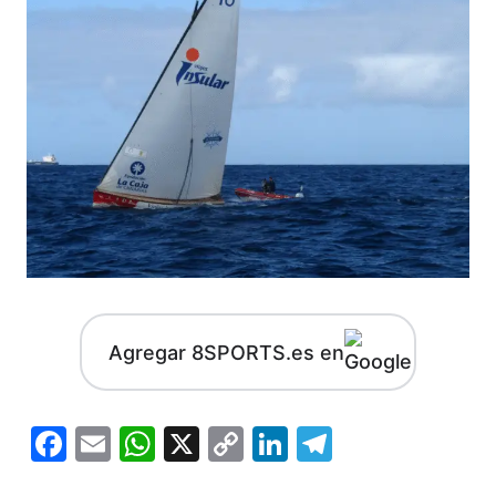
Agregar 8SPORTS.es en
Facebook
Email
WhatsApp
X
Copy
LinkedIn
Telegram
Link