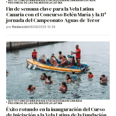
AUTÓCTONOS
CANARIAS
DESTACADOS
GRAN CANARIA
PORTADA
PROVINCIA DE LAS PALMAS
VELA LATINA
Fin de semana clave para la Vela Latina
Canaria con el Concurso Belén María y la 11ª
jornada del Campeonato Aguas de Teror
por
Redacción
08/08/2025 10:39
AUTÓCTONOS
CANARIAS
DESTACADOS
GRAN CANARIA
PROVINCIA DE LAS PALMAS
VELA LATINA
Éxito rotundo en la inauguración del Curso
de Iniciación a la Vela Latina de la Fundación