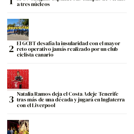
a tres núcleos
El GCBT desafía la insularidad con el mayor
reto operativo jamás realizado por un club
ciclista canario
Natalia Ramos deja el Costa Adeje Tenerife
tras más de una década y jugará en Inglaterra
con el Liverpool