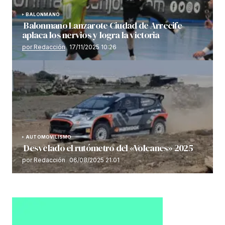
BALONMANO
Balonmano Lanzarote Ciudad de Arrecife
aplaca los nervios y logra la victoria
por Redacción
17/11/2025 10:26
AUTOMOVILISMO
Desvelado el rutómetro del «Volcanes» 2025
por Redacción
06/08/2025 21:01