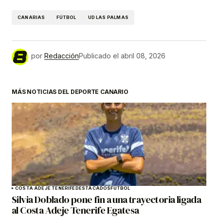
CANARIAS
FÚTBOL
UD LAS PALMAS
por
Redacción
Publicado el
abril 08, 2026
MÁS NOTICIAS DEL DEPORTE CANARIO
COSTA ADEJE TENERIFE
DESTACADOS
FÚTBOL
Silvia Doblado pone fin a una trayectoria ligada
al Costa Adeje Tenerife Egatesa