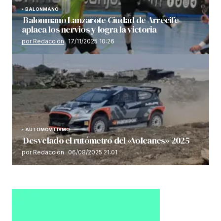
BALONMANO
Balonmano Lanzarote Ciudad de Arrecife
aplaca los nervios y logra la victoria
por Redacción
17/11/2025 10:26
AUTOMOVILISMO
Desvelado el rutómetro del «Volcanes» 2025
por Redacción
06/08/2025 21:01