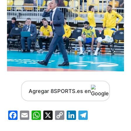
Agregar 8SPORTS.es en
Facebook
Email
WhatsApp
X
Copy
LinkedIn
Telegram
Link