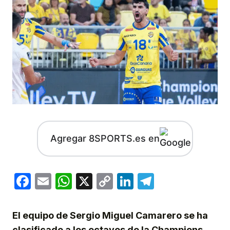
Agregar 8SPORTS.es en
Facebook
Email
WhatsApp
X
Copy
LinkedIn
Telegram
Link
El equipo de Sergio Miguel Camarero se ha
clasificado a los octavos de la Champions