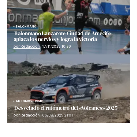
BALONMANO
Balonmano Lanzarote Ciudad de Arrecife
aplaca los nervios y logra la victoria
por Redacción
17/11/2025 10:26
AUTOMOVILISMO
Desvelado el rutómetro del «Volcanes» 2025
por Redacción
06/08/2025 21:01