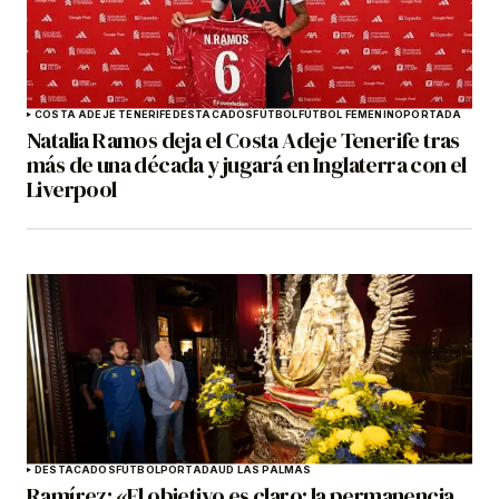
COSTA ADEJE TENERIFE
DESTACADOS
FÚTBOL
FÚTBOL FEMENINO
PORTADA
Natalia Ramos deja el Costa Adeje Tenerife tras
más de una década y jugará en Inglaterra con el
Liverpool
DESTACADOS
FÚTBOL
PORTADA
UD LAS PALMAS
Ramírez: «El objetivo es claro: la permanencia.