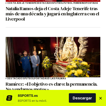
COSTA ADEJE TENERIFE
DESTACADOS
FÚTBOL
FÚTBOL FEMENINO
PORTADA
Natalia Ramos deja el Costa Adeje Tenerife tras
más de una década y jugará en Inglaterra con el
Liverpool
DESTACADOS
FÚTBOL
PORTADA
UD LAS PALMAS
Ramírez: «El objetivo es claro: la permanencia.
No vendamos motos»
8SPORTS.es
×
Descargar
8SPORTS en tu móvil.