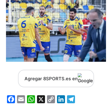
Agregar 8SPORTS.es en
Facebook
Email
WhatsApp
X
Copy
LinkedIn
Telegram
Link