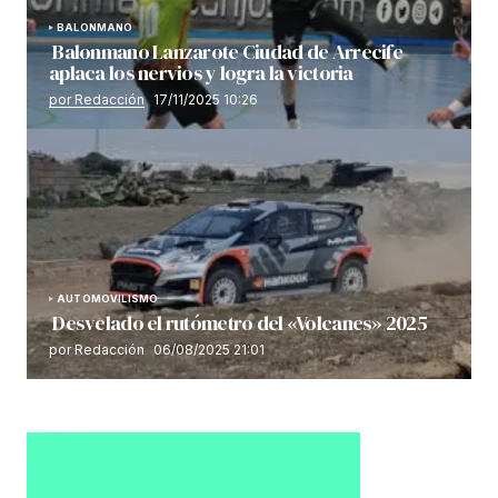
BALONMANO
Balonmano Lanzarote Ciudad de Arrecife
aplaca los nervios y logra la victoria
por Redacción
17/11/2025 10:26
AUTOMOVILISMO
Desvelado el rutómetro del «Volcanes» 2025
por Redacción
06/08/2025 21:01