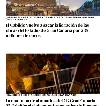
DEPORTES CABILDO DE GRAN CANARIA
DESTACADOS
FÚTBOL
PORTADA
UD LAS PALMAS
El Cabildo vuelve a sacar la licitación de las
obras del Estadio de Gran Canaria por 235
millones de euros
BALONCESTO
DESTACADOS
DREAMLAND GRAN CANARIA
La campaña de abonados del CB Gran Canaria
25/26 sitúa al club entre los grandes de Europa