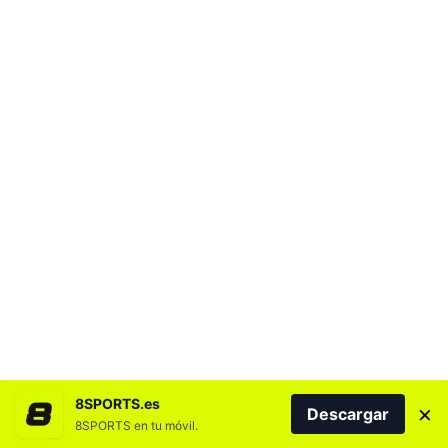
8SPORTS.es
×
Descargar
8SPORTS en tu móvil.