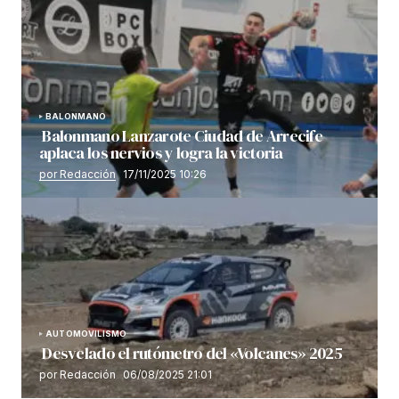
BALONMANO
Balonmano Lanzarote Ciudad de Arrecife
aplaca los nervios y logra la victoria
por Redacción
17/11/2025 10:26
AUTOMOVILISMO
Desvelado el rutómetro del «Volcanes» 2025
por Redacción
06/08/2025 21:01