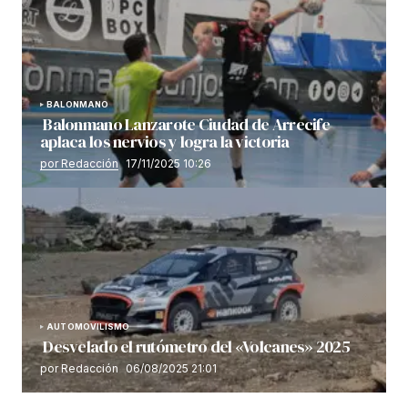
BALONMANO
Balonmano Lanzarote Ciudad de Arrecife
aplaca los nervios y logra la victoria
por Redacción
17/11/2025 10:26
AUTOMOVILISMO
Desvelado el rutómetro del «Volcanes» 2025
por Redacción
06/08/2025 21:01