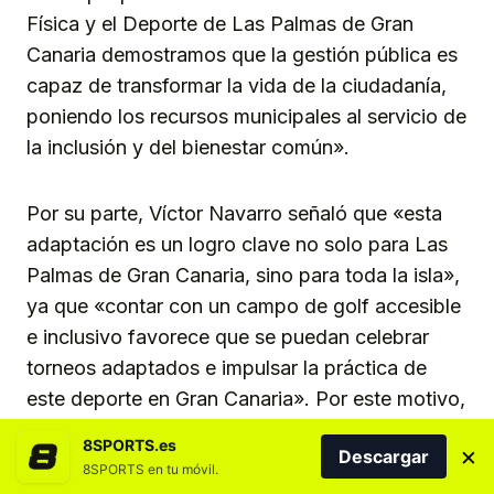
Física y el Deporte de Las Palmas de Gran
Canaria demostramos que la gestión pública es
capaz de transformar la vida de la ciudadanía,
poniendo los recursos municipales al servicio de
la inclusión y del bienestar común».
Por su parte, Víctor Navarro señaló que «esta
adaptación es un logro clave no solo para Las
Palmas de Gran Canaria, sino para toda la isla»,
ya que «contar con un campo de golf accesible
e inclusivo favorece que se puedan celebrar
torneos adaptados e impulsar la práctica de
este deporte en Gran Canaria». Por este motivo,
«desde el Cabildo de Gran Canaria
8SPORTS.es
×
Descargar
agradecemos y felicitamos a todas las
8SPORTS en tu móvil.
instituciones que lo han hecho posible».