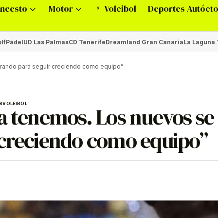
ncesto
Motor
Voleibol
Deportes Autóct
lf
Pádel
UD Las Palmas
CD Tenerife
Dreamland Gran Canaria
La Laguna 
grando para seguir creciendo como equipo”
S
VOLEIBOL
a tenemos. Los nuevos se 
 creciendo como equipo”