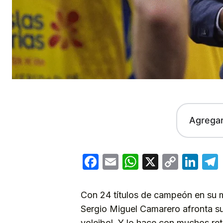
Agrega
Facebook
Email
WhatsApp
X
Copy
Lin
Link
Con 24 títulos de campeón en su m
Sergio Miguel Camarero afronta s
voleibol. Y lo hace con muchos ret