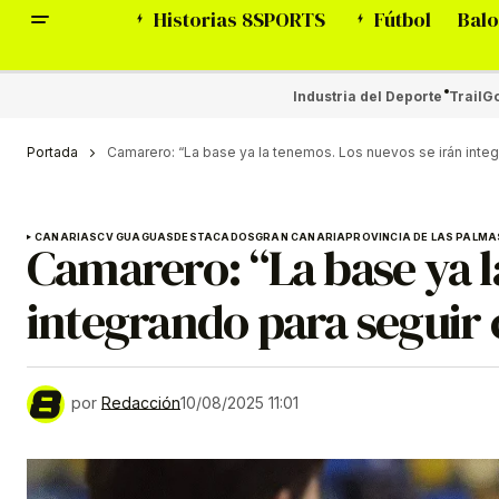
Historias 8SPORTS
Fútbol
Balo
Industria del Deporte
Trail
Go
Portada
Camarero: “La base ya la tenemos. Los nuevos se irán inte
CANARIAS
CV GUAGUAS
DESTACADOS
GRAN CANARIA
PROVINCIA DE LAS PALMA
Camarero: “La base ya l
integrando para seguir
por
Redacción
10/08/2025 11:01