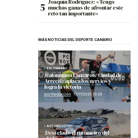
Joaquín Rodríguez: «Tengo
muchas ganas de afrontar este
reto tan importante»
MÁS NOTICIAS DEL DEPORTE CANARIO
BALONMANO
Balonmano Lanzarote Ciudad de
Arrecife aplaca los nervios y
logra la victoria
por Redacción
17/11/2025 10:26
AUTOMOVILISMO
Desvelado el rutómetro del