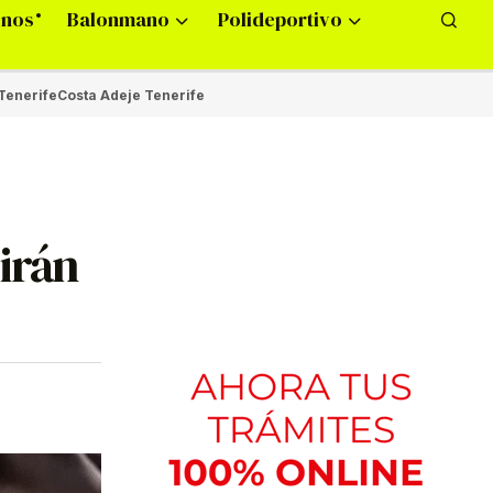
onos
Balonmano
Polideportivo
Tenerife
Costa Adeje Tenerife
irán