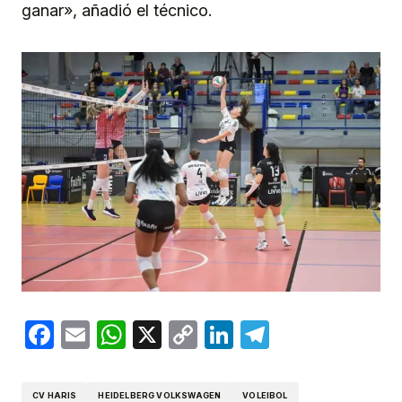
ganar», añadió el técnico.
Facebook
Email
WhatsApp
X
Copy
LinkedIn
Telegram
Link
CV HARIS
HEIDELBERG VOLKSWAGEN
VOLEIBOL