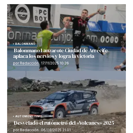
BALONMANO
Balonmano Lanzarote Ciudad de Arrecife
aplaca los nervios y logra la victoria
por Redacción
17/11/2025 10:26
AUTOMOVILISMO
Desvelado el rutómetro del «Volcanes» 2025
por Redacción
06/08/2025 21:01