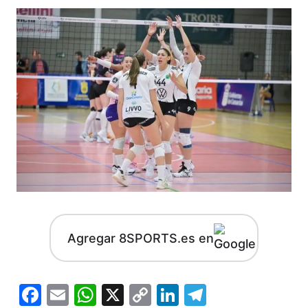
Agregar 8SPORTS.es en
Facebook
Email
WhatsApp
X
Copy
LinkedIn
Telegram