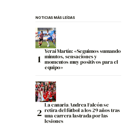
NOTICIAS MÁS LEÍDAS
Yerai Martín: «Seguimos sumando
minutos, sensaciones y
momentos muy positivos para el
equipo»
La canaria Andrea Falcón se
retira del fútbol a los 29 años tras
una carrera lastrada por las
lesiones