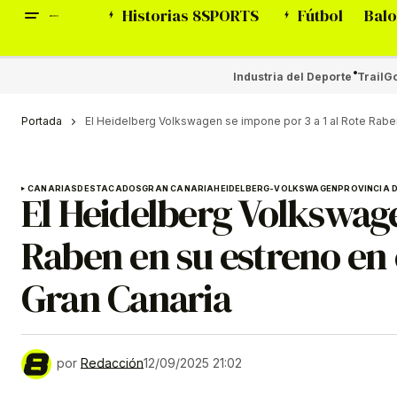
Historias 8SPORTS
Fútbol
Balo
Industria del Deporte
Trail
Go
Portada
El Heidelberg Volkswagen se impone por 3 a 1 al Rote Raben
CANARIAS
DESTACADOS
GRAN CANARIA
HEIDELBERG-VOLKSWAGEN
PROVINCIA 
El Heidelberg Volkswage
Raben en su estreno en 
Gran Canaria
por
Redacción
12/09/2025 21:02