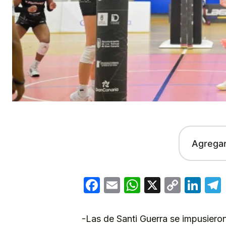
Agrega
Facebook
Email
WhatsApp
X
Copy
Lin
Link
-Las de Santi Guerra se impusieron