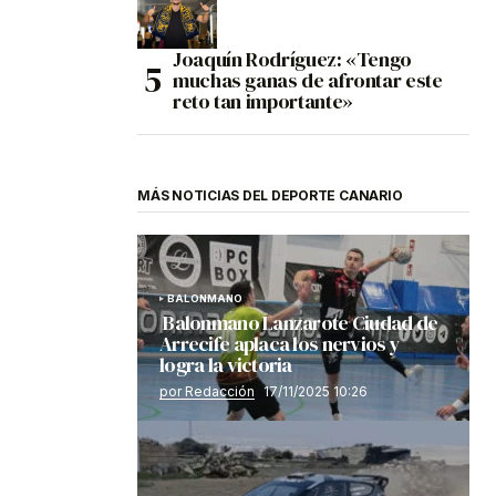
Joaquín Rodríguez: «Tengo
muchas ganas de afrontar este
reto tan importante»
MÁS NOTICIAS DEL DEPORTE CANARIO
BALONMANO
Balonmano Lanzarote Ciudad de
Arrecife aplaca los nervios y
logra la victoria
por Redacción
17/11/2025 10:26