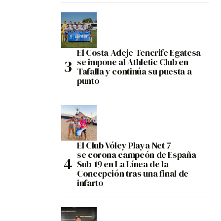
El Costa Adeje Tenerife Egatesa
se impone al Athletic Club en
Tafalla y continúa su puesta a
punto
El Club Vóley Playa Net 7
se corona campeón de España
Sub-19 en La Línea de la
Concepción tras una final de
infarto