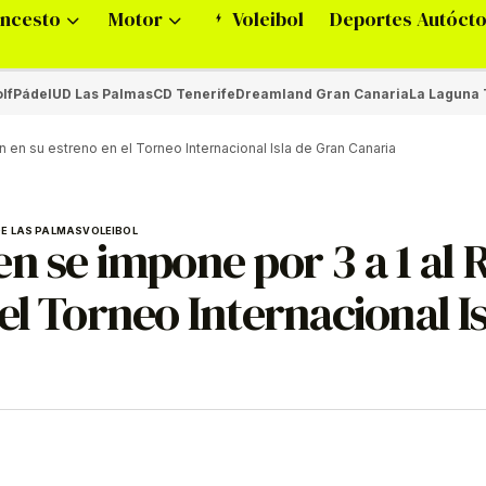
ncesto
Motor
Voleibol
Deportes Autóct
lf
Pádel
UD Las Palmas
CD Tenerife
Dreamland Gran Canaria
La Laguna 
 en su estreno en el Torneo Internacional Isla de Gran Canaria
DE LAS PALMAS
VOLEIBOL
n se impone por 3 a 1 al 
el Torneo Internacional Is