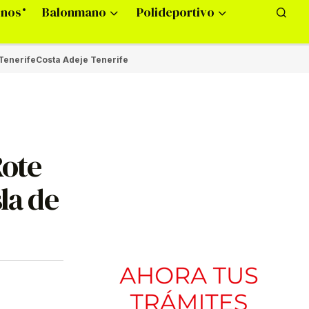
onos
Balonmano
Polideportivo
Tenerife
Costa Adeje Tenerife
Rote
la de