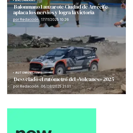
BALONMANO
Balonmano Lanzarote Ciudad de Arrecife
aplaca los nervios y logra la victoria
por Redacción
17/11/2025 10:26
AUTOMOVILISMO
Desvelado el rutómetro del «Volcanes» 2025
por Redacción
06/08/2025 21:01