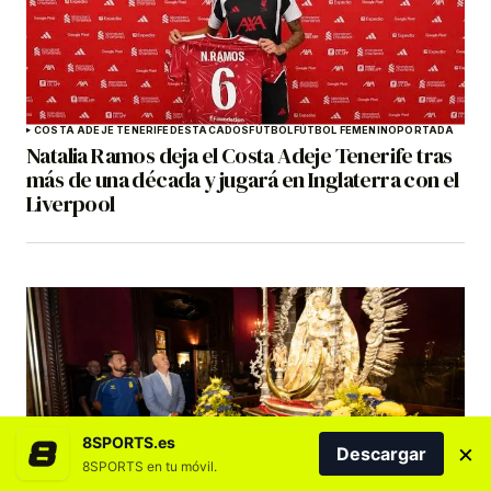
COSTA ADEJE TENERIFE
DESTACADOS
FÚTBOL
FÚTBOL FEMENINO
PORTADA
Natalia Ramos deja el Costa Adeje Tenerife tras
más de una década y jugará en Inglaterra con el
Liverpool
8SPORTS.es
×
Descargar
8SPORTS en tu móvil.
DESTACADOS
FÚTBOL
PORTADA
UD LAS PALMAS