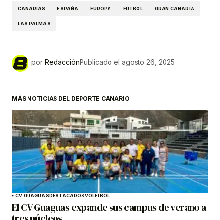
CANARIAS
ESPAÑA
EUROPA
FÚTBOL
GRAN CANARIA
LAS PALMAS
por
Redacción
Publicado el
agosto 26, 2025
MÁS NOTICIAS DEL DEPORTE CANARIO
CV GUAGUAS
DESTACADOS
VOLEIBOL
El CV Guaguas expande sus campus de verano a
tres núcleos