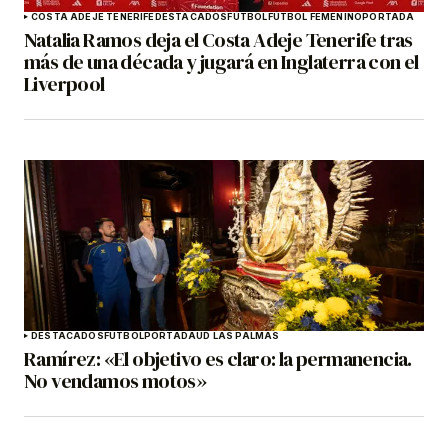
COSTA ADEJE TENERIFE
DESTACADOS
FÚTBOL
FÚTBOL FEMENINO
PORTADA
Natalia Ramos deja el Costa Adeje Tenerife tras
más de una década y jugará en Inglaterra con el
Liverpool
DESTACADOS
FÚTBOL
PORTADA
UD LAS PALMAS
Ramírez: «El objetivo es claro: la permanencia.
No vendamos motos»