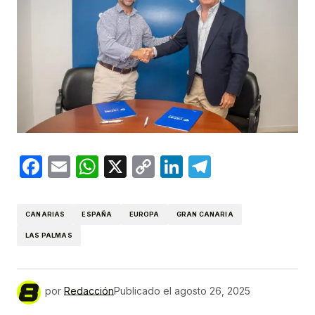
Facebook
Email
WhatsApp
X
Copy
LinkedIn
Telegram
Link
CANARIAS
ESPAÑA
EUROPA
GRAN CANARIA
LAS PALMAS
por
Redacción
Publicado el
agosto 26, 2025