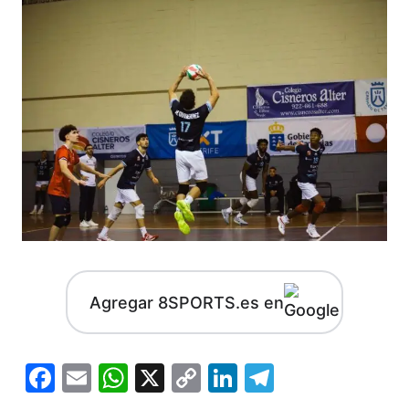
Agregar 8SPORTS.es en
Facebook
Email
WhatsApp
X
Copy
LinkedIn
Telegram
Link