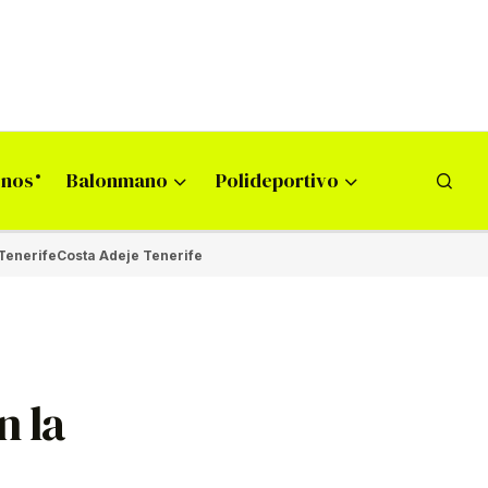
onos
Balonmano
Polideportivo
Tenerife
Costa Adeje Tenerife
n la