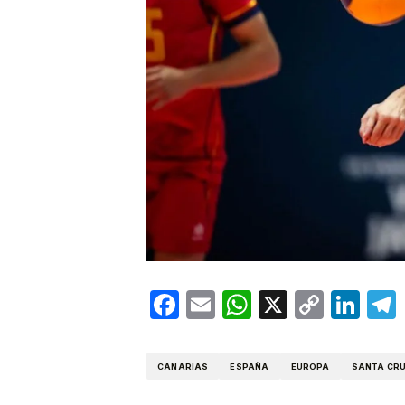
Facebook
Email
WhatsApp
X
Copy
Lin
Link
CANARIAS
ESPAÑA
EUROPA
SANTA CRU