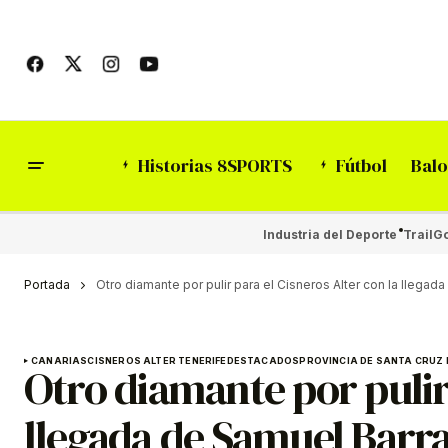
Historias 8SPORTS
Fútbol
Balo
Industria del Deporte
Trail
Go
Portada
Otro diamante por pulir para el Cisneros Alter con la llegad
CANARIAS
CISNEROS ALTER TENERIFE
DESTACADOS
PROVINCIA DE SANTA CRUZ 
Otro diamante por pulir 
llegada de Samuel Barr