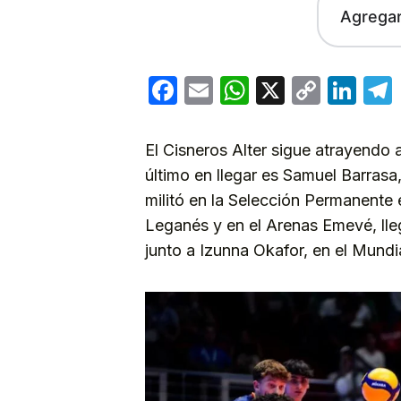
Agrega
Facebook
Email
WhatsApp
X
Copy
Lin
Link
El Cisneros Alter sigue atrayendo 
último en llegar es Samuel Barrasa
militó en la Selección Permanente
Leganés y en el Arenas Emevé, lleg
junto a Izunna Okafor, en el Mundi