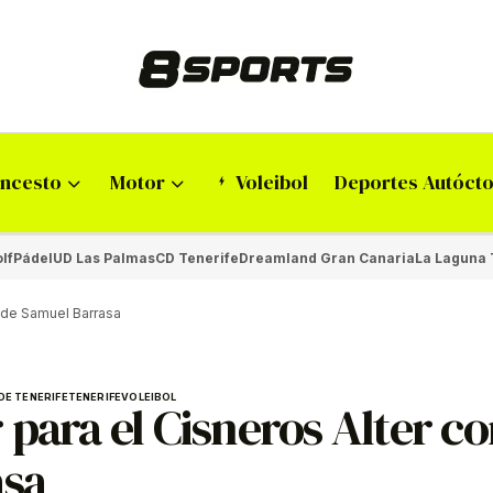
ncesto
Motor
Voleibol
Deportes Autóct
lf
Pádel
UD Las Palmas
CD Tenerife
Dreamland Gran Canaria
La Laguna 
a de Samuel Barrasa
DE TENERIFE
TENERIFE
VOLEIBOL
para el Cisneros Alter co
asa