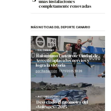
unas instalaciones
completamente renovadas
MÁS NOTICIAS DEL DEPORTE CANARIO
BALONMANO
Balonmano Lanzarote Ciudad de
Arrecife aplaca los nervios y
logra la victoria
por Redacción
17/11/2025 10:26
AUTOMOVILISMO
Desvelado el rutómetro del
«Volcanes» 2025