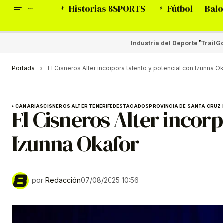
Historias 8SPORTS
Fútbol
Balo
Industria del Deporte
Trail
Go
Portada
El Cisneros Alter incorpora talento y potencial con Izunna O
CANARIAS
CISNEROS ALTER TENERIFE
DESTACADOS
PROVINCIA DE SANTA CRUZ 
El Cisneros Alter incorp
Izunna Okafor
por
Redacción
07/08/2025 10:56