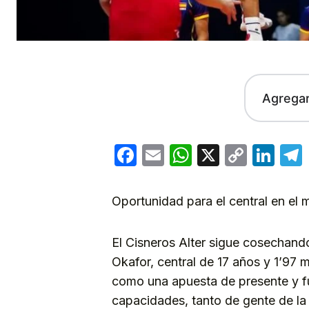
Agrega
Facebook
Email
WhatsApp
X
Copy
Lin
Link
Oportunidad para el central en el 
El Cisneros Alter sigue cosechand
Okafor, central de 17 años y 1’97 m
como una apuesta de presente y fut
capacidades, tanto de gente de la