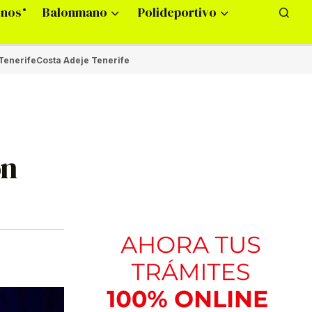
onos
Balonmano
Polideportivo
Tenerife
Costa Adeje Tenerife
on