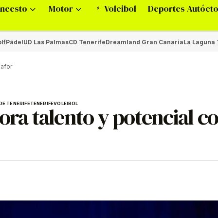
ncesto
Motor
Voleibol
Deportes Autóct
lf
Pádel
UD Las Palmas
CD Tenerife
Dreamland Gran Canaria
La Laguna 
kafor
DE TENERIFE
TENERIFE
VOLEIBOL
ora talento y potencial c