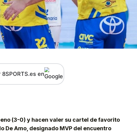
r 8SPORTS.es en
kedIn
Telegram
reno (3-0) y hacen valer su cartel de favorito
r Io De Amo, designado MVP del encuentro