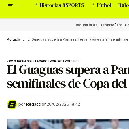
Historias 8SPORTS
Fútbol
Balo
Industria del Deporte
Trail
Go
Portada
El Guaguas supera a Pamesa Teruel y ya está en semifinal
CV GUAGUAS
DESTACADOS
PORTADA
VOLEIBOL
El Guaguas supera a Pam
semifinales de Copa del
por
Redacción
26/02/2026 18:42