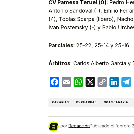
CV Pamesa Teruel
(0):
Pedro Her
Antonio Sandoval (-), Emilio Ferr
(4), Tobías Scarpa (líbero), Nacho 
Ivan Postemsky (-) y Pablo Urchev
Parciales:
25-22, 25-14 y 25-16.
Árbitros
: Carlos Alberto García y
Facebook
Email
WhatsApp
X
Copy
Lin
Link
CANARIAS
CV GUAGUAS
GRAN CANARIA
por
Redacción
Publicado el
febrero 