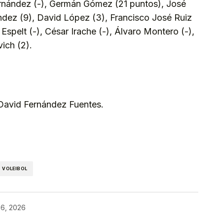
nández (-), Germán Gómez (21 puntos), José
ández (9), David López (3), Francisco José Ruiz
Espelt (-), César Irache (-), Álvaro Montero (-),
ich (2).
 David Fernández Fuentes.
kedIn
Telegram
VOLEIBOL
26, 2026