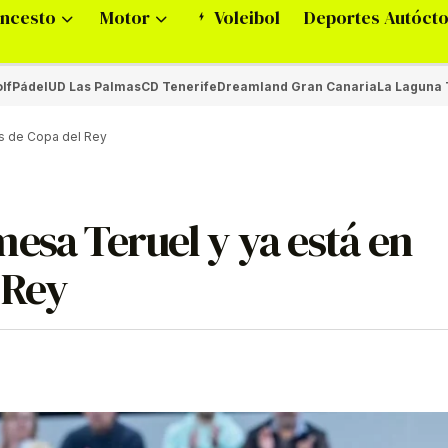
ncesto
Motor
Voleibol
Deportes Autóct
lf
Pádel
UD Las Palmas
CD Tenerife
Dreamland Gran Canaria
La Laguna 
es de Copa del Rey
esa Teruel y ya está en
 Rey