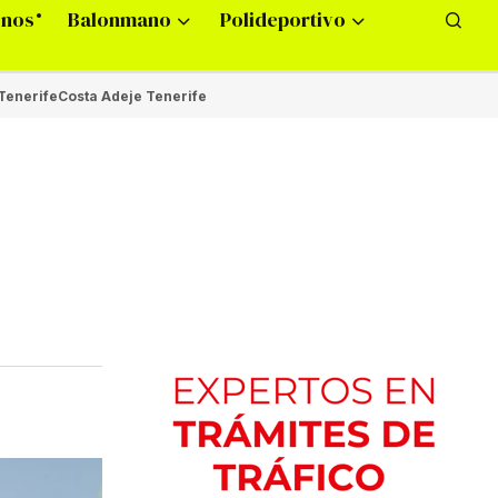
onos
Balonmano
Polideportivo
Tenerife
Costa Adeje Tenerife