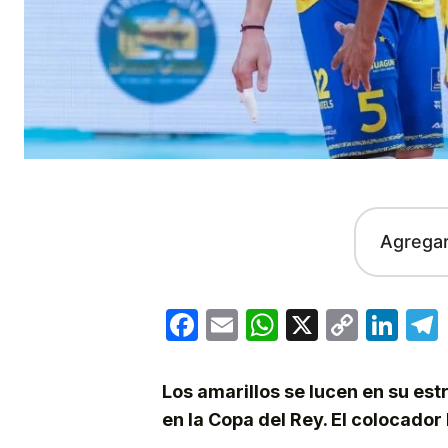
Agrega
Facebook
Email
WhatsApp
X
Copy
Lin
Link
Los amarillos se lucen en su est
en la Copa del Rey. El colocado