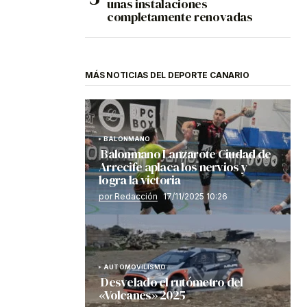
unas instalaciones
completamente renovadas
MÁS NOTICIAS DEL DEPORTE CANARIO
BALONMANO
Balonmano Lanzarote Ciudad de
Arrecife aplaca los nervios y
logra la victoria
por Redacción
17/11/2025 10:26
AUTOMOVILISMO
Desvelado el rutómetro del
«Volcanes» 2025