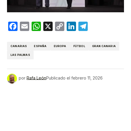
Facebook
Email
WhatsApp
X
Copy
LinkedIn
Telegram
Link
CANARIAS
ESPAÑA
EUROPA
FÚTBOL
GRAN CANARIA
LAS PALMAS
por
Rafa León
Publicado el
febrero 11, 2026