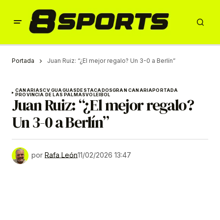
Portada
Juan Ruiz: “¿El mejor regalo? Un 3-0 a Berlín”
CANARIAS
CV GUAGUAS
DESTACADOS
GRAN CANARIA
PORTADA
PROVINCIA DE LAS PALMAS
VOLEIBOL
Juan Ruiz: “¿El mejor regalo?
Un 3-0 a Berlín”
por
Rafa León
11/02/2026 13:47