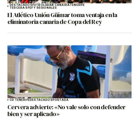
DESTACADOS
FÚTBOL
GRAN CANARIA
TENERIFE
TERCERA RFEF Y REGIONALES
El Atlético Unión Güímar toma ventaja en la
eliminatoria canaria de Copa del Rey
CD TENERIFE
DESTACADOS
PORTADA
Cervera advierte: «No vale solo con defender
bien y ser aplicado»