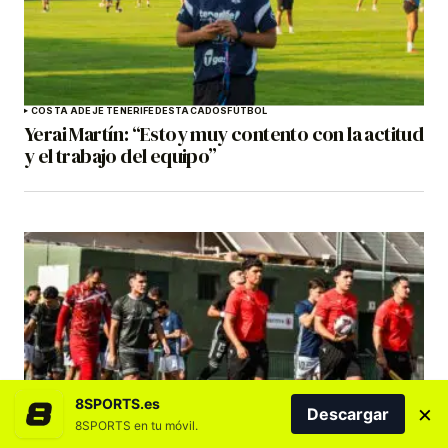
COSTA ADEJE TENERIFE
DESTACADOS
FÚTBOL
Yerai Martín: “Estoy muy contento con la actitud
y el trabajo del equipo”
8SPORTS.es
×
DESTACADOS
FÚTBOL
GRAN CANARIA
TENERIFE
Descargar
TERCERA RFEF Y REGIONALES
8SPORTS en tu móvil.
El Atlético Unión Güímar toma ventaja en la