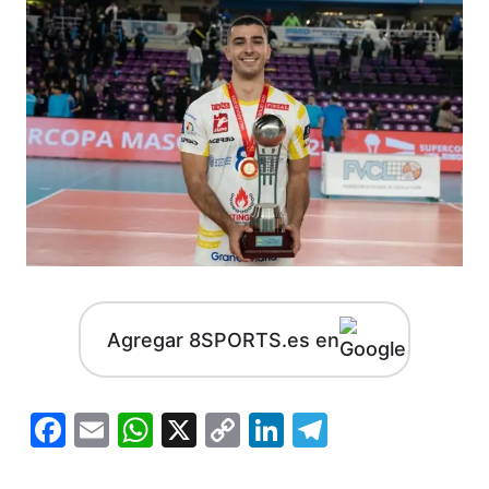
Agregar 8SPORTS.es en
Facebook
Email
WhatsApp
X
Copy
LinkedIn
Telegram
Link