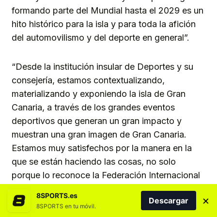
formando parte del Mundial hasta el 2029 es un
hito histórico para la isla y para toda la afición
del automovilismo y del deporte en general”.
“Desde la institución insular de Deportes y su
consejería, estamos contextualizando,
materializando y exponiendo la isla de Gran
Canaria, a través de los grandes eventos
deportivos que generan un gran impacto y
muestran una gran imagen de Gran Canaria.
Estamos muy satisfechos por la manera en la
que se están haciendo las cosas, no solo
porque lo reconoce la Federación Internacional
de Automovilismo y WRC Promoter, que es
8SPORTS.es
×
Descargar
quien explota y organiza el Mundial de Rallies,
8SPORTS en tu móvil.
sino que sirve para poner de manifiesto nuestra