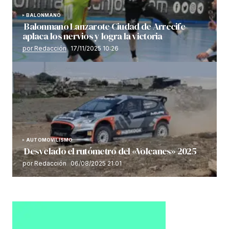
BALONMANO
Balonmano Lanzarote Ciudad de Arrecife
aplaca los nervios y logra la victoria
por Redacción
17/11/2025 10:26
AUTOMOVILISMO
Desvelado el rutómetro del «Volcanes» 2025
por Redacción
06/08/2025 21:01