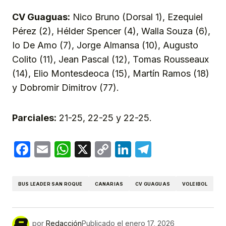
CV Guaguas:
Nico Bruno (Dorsal 1), Ezequiel
Pérez (2), Hélder Spencer (4), Walla Souza (6),
Io De Amo (7), Jorge Almansa (10), Augusto
Colito (11), Jean Pascal (12), Tomas Rousseaux
(14), Elio Montesdeoca (15), Martín Ramos (18)
y Dobromir Dimitrov (77).
Parciales:
21-25, 22-25 y 22-25.
Facebook
Email
WhatsApp
X
Copy
LinkedIn
Telegram
Link
BUS LEADER SAN ROQUE
CANARIAS
CV GUAGUAS
VOLEIBOL
por
Redacción
Publicado el
enero 17, 2026