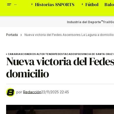
Historias 8SPORTS
Fútbol
Balo
Industria del Deporte
Trail
Go
Portada
Nueva victoria del Fedes Ascensores La Laguna a domicilio
CANARIAS
CISNEROS ALTER TENERIFE
DESTACADOS
PROVINCIA DE SANTA CRUZ 
Nueva victoria del Fede
domicilio
por
Redacción
22/11/2025 22:45