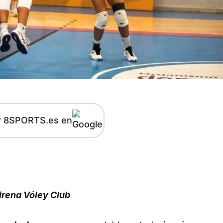
r 8SPORTS.es en
kedIn
Telegram
irena Vóley Club