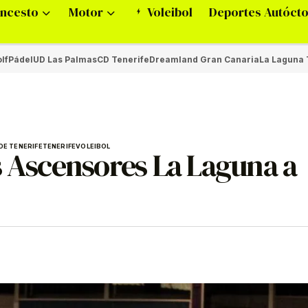
ncesto
Motor
Voleibol
Deportes Autóct
lf
Pádel
UD Las Palmas
CD Tenerife
Dreamland Gran Canaria
La Laguna 
DE TENERIFE
TENERIFE
VOLEIBOL
s Ascensores La Laguna a