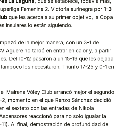
res La Laguna
, que se establece, todavía más,
 Superliga Femenina 2. Victoria aurinegra por
1-3
lub
que les acerca a su primer objetivo, la Copa
s insulares lo están siguiendo.
o empezó de la mejor manera, con un 3-1 de
 CV Aguere no tardó en entrar en calor y, a partir
nes. Del 10-12 pasaron a un 15-19 que les dejaba
tampoco los necesitaron. Triunfo 17-25 y 0-1 en
r, el Mairena Vóley Club arrancó mejor el segundo
l 8-2, momento en el que Renzo Sánchez decidió
n el sexteto con las entradas de Nikola
Ascensores reaccionó para no solo igualar la
-11). Al final, demostración de profundidad de