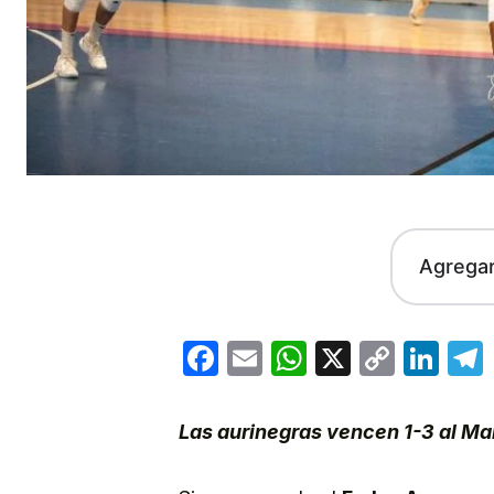
Agrega
Facebook
Email
WhatsApp
X
Copy
Lin
Link
Las aurinegras vencen 1-3 al Ma