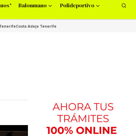
onos
Balonmano
Polideportivo
Tenerife
Costa Adeje Tenerife