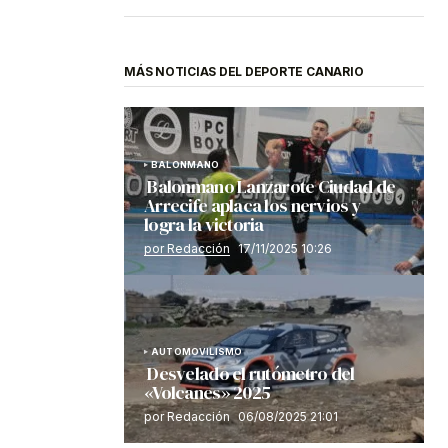
MÁS NOTICIAS DEL DEPORTE CANARIO
BALONMANO
Balonmano Lanzarote Ciudad de
Arrecife aplaca los nervios y
logra la victoria
por Redacción
17/11/2025 10:26
AUTOMOVILISMO
Desvelado el rutómetro del
«Volcanes» 2025
por Redacción
06/08/2025 21:01