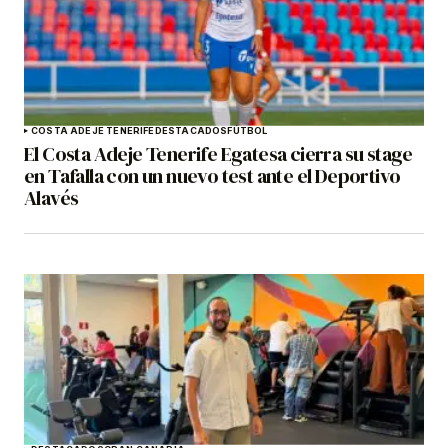
COSTA ADEJE TENERIFE
DESTACADOS
FÚTBOL
El Costa Adeje Tenerife Egatesa cierra su stage
en Tafalla con un nuevo test ante el Deportivo
Alavés