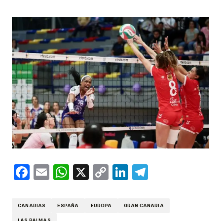
Facebook
Email
WhatsApp
X
Copy
LinkedIn
Telegram
Link
CANARIAS
ESPAÑA
EUROPA
GRAN CANARIA
LAS PALMAS