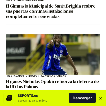
DESTACADOS
GRAN CANARIA
El Gimnasio Municipal de Santa Brígida reabre
sus puertas con unas instalaciones
completamente renovadas
DESTACADOS
FÚTBOL
PORTADA
UD LAS PALMAS
El ganés Nicholas Opoku refuerza la defensa de
la UD Las Palmas
8SPORTS.es
×
Descargar
8SPORTS en tu móvil.