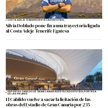
COSTA ADEJE TENERIFE
DESTACADOS
FÚTBOL
Silvia Doblado pone fin a una trayectoria ligada
al Costa Adeje Tenerife Egatesa
DEPORTES CABILDO DE GRAN CANARIA
DESTACADOS
FÚTBOL
PORTADA
UD LAS PALMAS
El Cabildo vuelve a sacar la licitación de las
obras del Estadio de Gran Canaria por 235