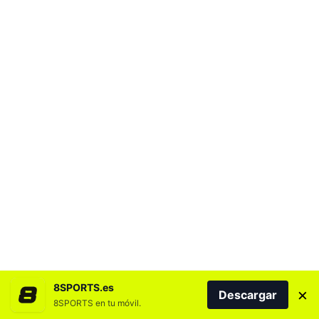
8SPORTS.es
×
Descargar
8SPORTS en tu móvil.