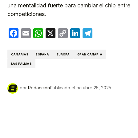
una mentalidad fuerte para cambiar el chip entre
competiciones.
Facebook
Email
WhatsApp
X
Copy
LinkedIn
Telegram
Link
CANARIAS
ESPAÑA
EUROPA
GRAN CANARIA
LAS PALMAS
por
Redacción
Publicado el
octubre 25, 2025