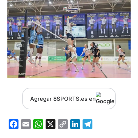
Agregar 8SPORTS.es en
Facebook
Email
WhatsApp
X
Copy
LinkedIn
Telegram
Link